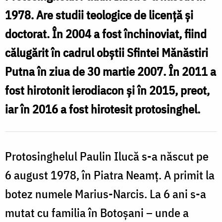
–
1978. Are studii teologice de licență și
profil
doctorat. În 2004 a fost închinoviat, fiind
biografic
călugărit în cadrul obştii Sfintei Mănăstiri
Putna în ziua de 30 martie 2007. În 2011 a
fost hirotonit ierodiacon și în 2015, preot,
iar în 2016 a fost hirotesit protosinghel.
Protosinghelul Paulin Ilucă s-a născut pe
6 august 1978, în Piatra Neamț. A primit la
botez numele Marius-Narcis. La 6 ani s-a
mutat cu familia în Botoșani – unde a