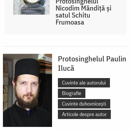
Protosinghelul
Nicodim Măndiță și
satul Schitu
Frumoasa
Protosinghelul Paulin
Ilucă
Cuvinte ale autorului
Biografie
Cuvinte duhovnicești
Articole despre autor