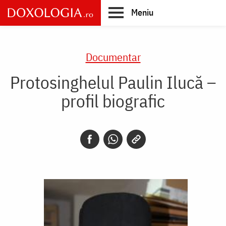
Skip
Meniu
to
main
Main
content
navigation
Documentar
Protosinghelul Paulin Ilucă –
profil biografic