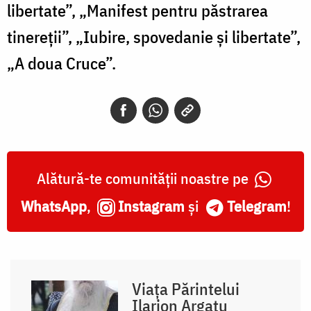
libertate”, „Manifest pentru păstrarea
tinereții”, „Iubire, spovedanie și libertate”,
„A doua Cruce”.
Alătură-te comunității noastre pe
WhatsApp
,
Instagram
și
Telegram
!
Viața Părintelui
Ilarion Argatu