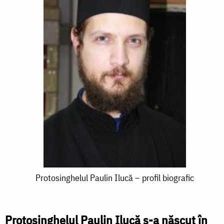
Protosinghelul
Protosinghelul Paulin Ilucă – profil biografic
Paulin
Ilucă
Protosinghelul Paulin Ilucă s-a născut în