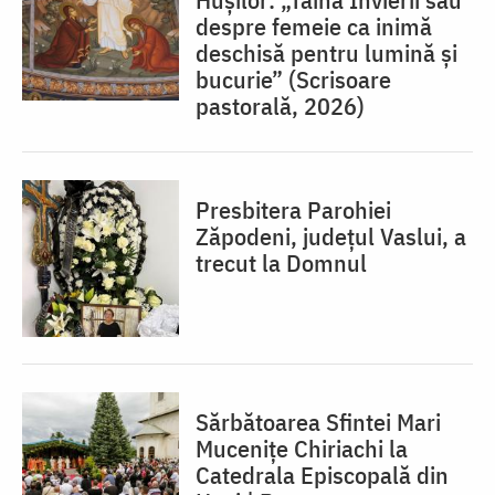
despre femeie ca inimă
deschisă pentru lumină şi
bucurie” (Scrisoare
pastorală, 2026)
Presbitera Parohiei
Zăpodeni, județul Vaslui, a
trecut la Domnul
Sărbătoarea Sfintei Mari
Mucenițe Chiriachi la
Catedrala Episcopală din