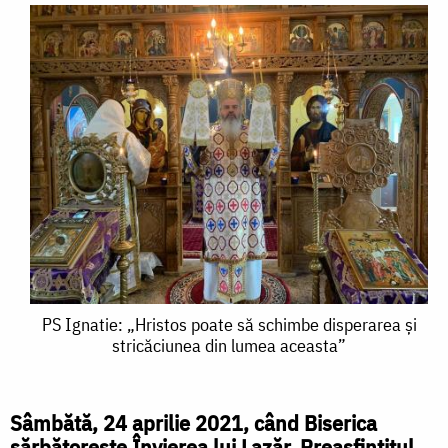
PS
PS Ignatie: „Hristos poate să schimbe disperarea și
stricăciunea din lumea aceasta”
Ignatie:
„Hristos
Sâmbătă, 24 aprilie 2021, când Biserica
poate
sărbătorește Învierea lui Lazăr, Preasfințitul