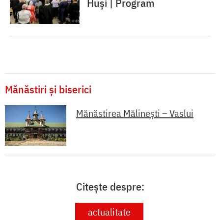
Huși | Program
Mănăstiri și biserici
Mănăstirea Mălinești – Vaslui
Citește despre:
actualitate