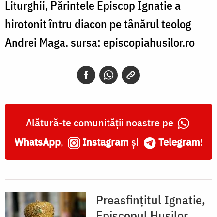
Liturghii, Părintele Episcop Ignatie a
hirotonit întru diacon pe tânărul teolog
Andrei Maga. sursa: episcopiahusilor.ro
Alătură-te comunității noastre pe
WhatsApp
,
Instagram
și
Telegram
!
Preasfințitul Ignatie,
Episcopul Hușilor