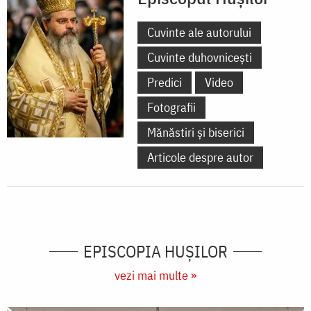
Cuvinte ale autorului
Cuvinte duhovnicești
Predici
Video
Fotografii
Mănăstiri și biserici
Articole despre autor
EPISCOPIA HUŞILOR
vezi mai multe »