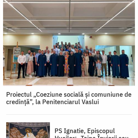
Proiectul „Coeziune socială și comuniune de
credință”, la Penitenciarul Vaslui
PS Ignatie, Episcopul
Hușilor: „Taina Învierii sau