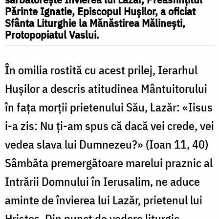
să
Părinte Ignatie, Episcopul Hușilor, a oficiat
Sfânta Liturghie la Mănăstirea Mălinești,
schimbe
Protopopiatul Vaslui.
disperarea
și
În omilia rostită cu acest prilej, Ierarhul
stricăciunea
Hușilor a descris atitudinea Mântuitorului
din
în fața morții prietenului Său, Lazăr: «Iisus
lumea
i-a zis: Nu ţi-am spus că dacă vei crede, vei
aceasta”
vedea slava lui Dumnezeu?» (Ioan 11, 40)
Sâmbăta premergătoare marelui praznic al
Intrării Domnului în Ierusalim, ne aduce
aminte de învierea lui Lazăr, prietenul lui
Hristos. Din punct de vedere liturgic,