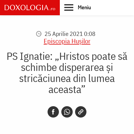
Skip
Meniu
to
main
Main
content
navigation
25 Aprilie 2021 0:08
Episcopia Huşilor
PS Ignatie: „Hristos poate să
schimbe disperarea și
stricăciunea din lumea
aceasta”