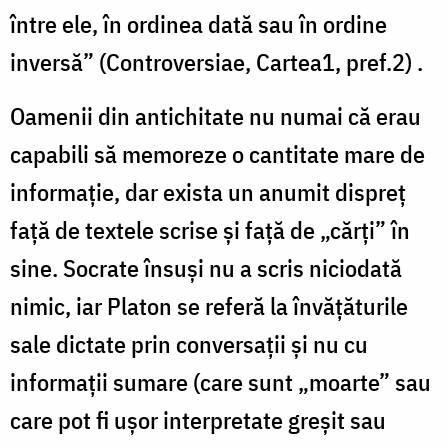
între ele, în ordinea dată sau în ordine
inversă” (Controversiae, Cartea1, pref.2) .
Oamenii din antichitate nu numai că erau
capabili să memoreze o cantitate mare de
informație, dar exista un anumit dispreț
față de textele scrise și față de „cărţi” în
sine. Socrate însuşi nu a scris niciodată
nimic, iar Platon se referă la învățăturile
sale dictate prin conversații şi nu cu
informaţii sumare (care sunt „moarte” sau
care pot fi uşor interpretate greşit sau