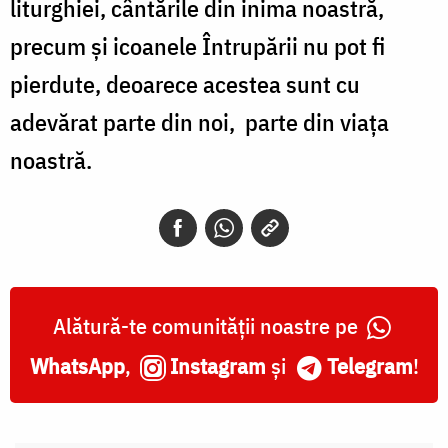
liturghiei, cântările din inima noastră,
precum și icoanele Întrupării nu pot fi
pierdute, deoarece acestea sunt cu
adevărat parte din noi, parte din viața
noastră.
Alătură-te comunității noastre pe
WhatsApp
,
Instagram
și
Telegram
!