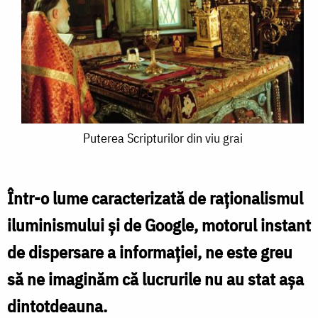
Puterea
Puterea Scripturilor din viu grai
Scripturilor
din
Într-o lume caracterizată de raționalismul
viu
iluminismului și de Google, motorul instant
grai
de dispersare a informației, ne este greu
să ne imaginăm că lucrurile nu au stat așa
dintotdeauna.