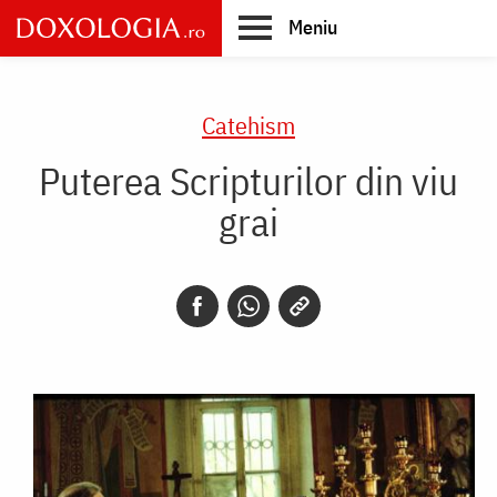
Skip
Meniu
to
main
Main
content
navigation
Catehism
Puterea Scripturilor din viu
grai