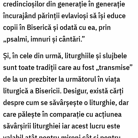
credincioșilor din generație în generație
încurajând părinții evlavioși să își educe
copii în Biserică și odată cu ea, prin
„psalmi, imnuri și cântări.”
Și, în cele din urmă, liturghiile și slujbele
sunt toate tradiții care au fost „transmise”
de la un prezbiter la următorul în viața
liturgică a Bisericii. Desigur, există cărți
despre cum se săvârșește o liturghie, dar
care pălește în comparație cu acțiunea
săvârșirii liturghiei iar acest lucru este
valabil atât pentru mireni cât și pentru