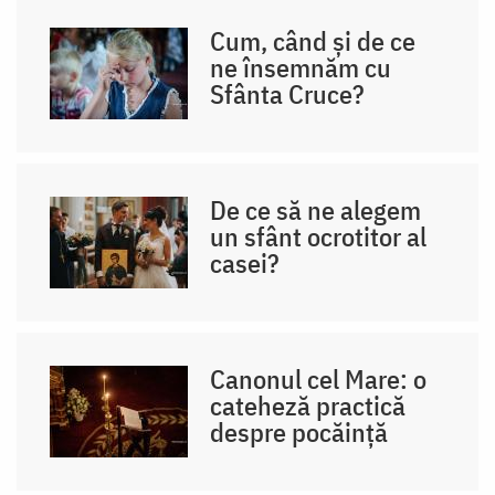
Cum, când și de ce
ne însemnăm cu
Sfânta Cruce?
De ce să ne alegem
un sfânt ocrotitor al
casei?
Canonul cel Mare: o
cateheză practică
despre pocăință