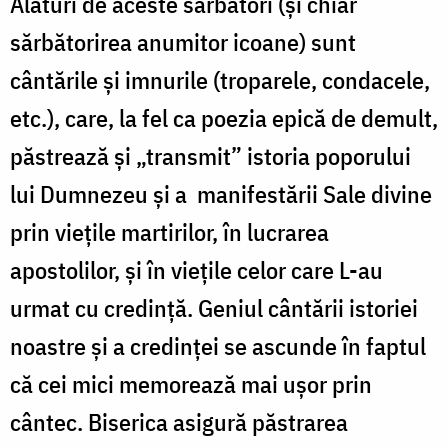
Alături de aceste sărbători (și chiar
sărbătorirea anumitor icoane) sunt
cântările și imnurile (troparele, condacele,
etc.), care, la fel ca poezia epică de demult,
păstrează și „transmit” istoria poporului
lui Dumnezeu şi a manifestării Sale divine
prin viețile martirilor, în lucrarea
apostolilor, și în viețile celor care L-au
urmat cu credinţă. Geniul cântării istoriei
noastre şi a credinţei se ascunde în faptul
că cei mici memorează mai ușor prin
cântec. Biserica asigură păstrarea