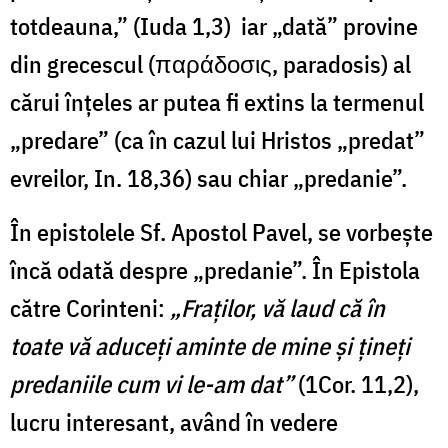
totdeauna,” (Iuda 1,3) iar „dată” provine
din grecescul (παράδοσις, paradosis) al
cărui înţeles ar putea fi extins la termenul
„predare” (ca în cazul lui Hristos „predat”
evreilor, In. 18,36) sau chiar „predanie”.
În epistolele Sf. Apostol Pavel, se vorbeşte
încă odată despre „predanie”. În Epistola
către Corinteni:
„Fraţilor, vă laud că în
toate vă aduceţi aminte de mine şi ţineţi
predaniile cum vi le-am dat”
(1Cor. 11,2),
lucru interesant, având în vedere