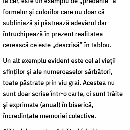
la cer, este un exemplu de „predanie” a
formelor şi culorilor care nu doar că
subliniază și păstrează adevărul dar
întruchipează în prezent realitatea
cerească ce este „descrisă” în tablou.
Un alt exemplu evident este cel al vieţii
sfinţilor şi ale numeroaselor sărbători,
toate păstrate prin viu grai. Acestea nu
sunt doar scrise într-o carte, ci sunt trăite
și exprimate (anual) în biserică,
încredințate memoriei colective.