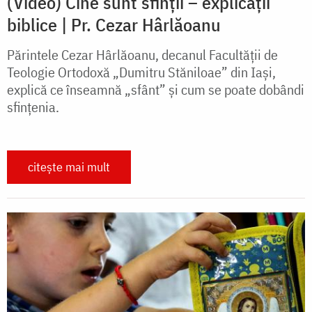
(Video) Cine sunt sfinții – explicații
biblice | Pr. Cezar Hârlăoanu
Părintele Cezar Hârlăoanu, decanul Facultății de
Teologie Ortodoxă „Dumitru Stăniloae” din Iași,
explică ce înseamnă „sfânt” și cum se poate dobândi
sfințenia.
citește mai mult