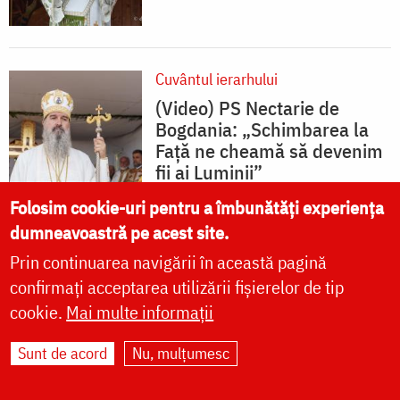
Cuvântul ierarhului
(Video) PS Nectarie de
Bogdania: „Schimbarea la
Față ne cheamă să devenim
fii ai Luminii”
Folosim cookie-uri pentru a îmbunătăți experiența
dumneavoastră pe acest site.
Prin continuarea navigării în această pagină
confirmați acceptarea utilizării fișierelor de tip
cookie.
Mai multe informații
CALENDAR ORTODOX
9 AUGUST
Sunt de acord
Nu, mulțumesc
ianuarie
februarie
martie
aprilie
mai
iunie
iulie
august
septembrie
octombrie
noiembrie