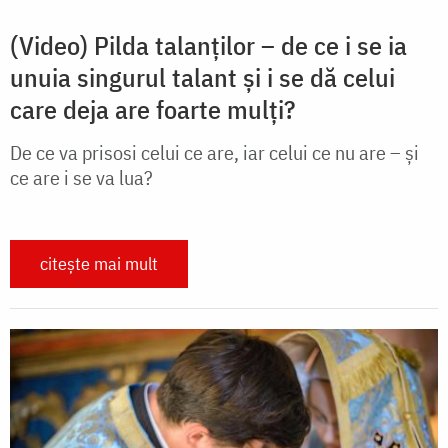
(Video) Pilda talanților – de ce i se ia
unuia singurul talant și i se dă celui
care deja are foarte mulți?
De ce va prisosi celui ce are, iar celui ce nu are – și
ce are i se va lua?
citește mai mult