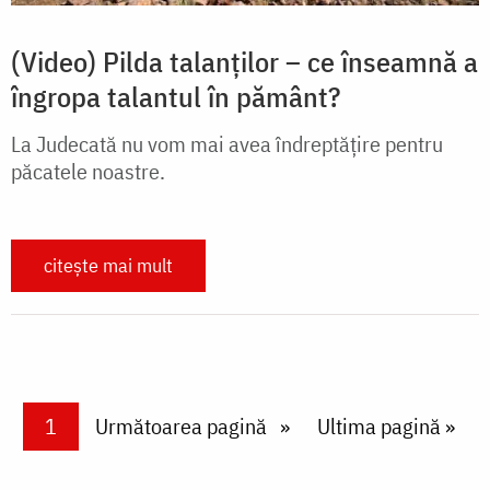
(Video) Pilda talanților – ce înseamnă a
îngropa talantul în pământ?
La Judecată nu vom mai avea îndreptățire pentru
păcatele noastre.
citește mai mult
Paginare
Current page
1
Next page
Următoarea pagină
Last page
Ultima pagină »