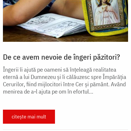
De ce avem nevoie de îngeri păzitori?
Îngerii îi ajută pe oameni să înţeleagă realitatea
eternă a lui Dumnezeu şi îi călăuzesc spre Împărăţia
Cerurilor, fiind mijlocitori între Cer şi pământ. Având
menirea de a-l ajuta pe om în efortul...
citește mai mult