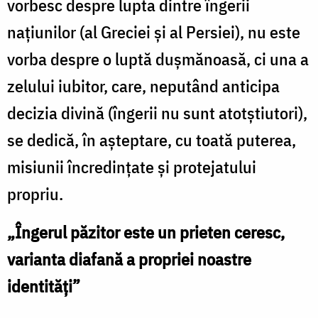
vorbesc despre lupta dintre îngerii
naţiunilor (al Greciei şi al Persiei), nu este
vorba despre o luptă duşmănoasă, ci una a
zelului iubitor, care, neputând anticipa
decizia divină (îngerii nu sunt atotştiutori),
se dedică, în aşteptare, cu toată puterea,
misiunii încredinţate şi protejatului
propriu.
„Îngerul păzitor este un prieten ceresc,
varianta diafană a propriei noastre
identităţi”