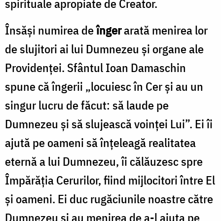
spirituale apropiate de Creator.
Însăşi numirea de
înger
arată menirea lor
de slujitori ai lui Dumnezeu şi organe ale
Providenţei. Sfântul Ioan Damaschin
spune că îngerii „locuiesc în Cer şi au un
singur lucru de făcut: să laude pe
Dumnezeu şi să slujească voinţei Lui”. Ei îi
ajută pe oameni să înţeleagă realitatea
eternă a lui Dumnezeu, îi călăuzesc spre
Împărăţia Cerurilor, fiind mijlocitori între El
şi oameni. Ei duc rugăciunile noastre către
Dumnezeu şi au menirea de a-l ajuta pe