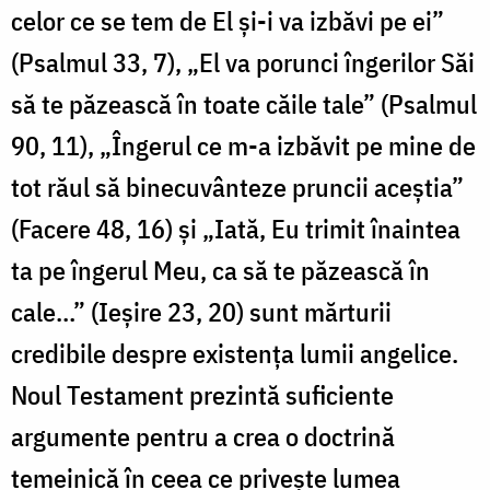
celor ce se tem de El şi-i va izbăvi pe ei”
(Psalmul 33, 7), „El va porunci îngerilor Săi
să te păzească în toate căile tale” (Psalmul
90, 11), „Îngerul ce m-a izbăvit pe mine de
tot răul să binecuvânteze pruncii aceştia”
(Facere 48, 16) şi „Iată, Eu trimit înaintea
ta pe îngerul Meu, ca să te păzească în
cale…” (Ieşire 23, 20) sunt mărturii
credibile despre existenţa lumii angelice.
Noul Testament prezintă suficiente
argumente pentru a crea o doctrină
temeinică în ceea ce priveşte lumea