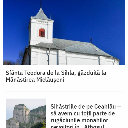
Sfânta Teodora de la Sihla, găzduită la
Mănăstirea Miclăușeni
Sihăstriile de pe Ceahlău ‒
să avem cu toții parte de
rugăciunile monahilor
nevoitori în „Athosul