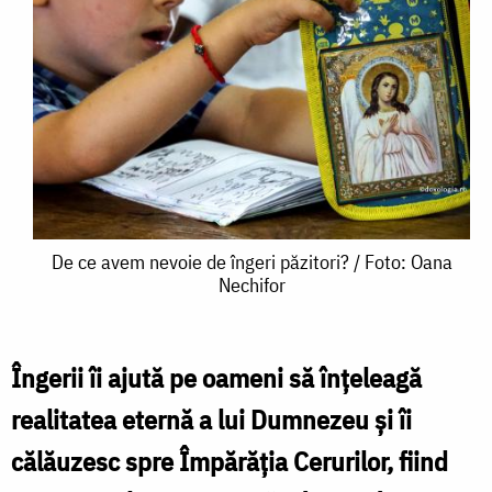
De
De ce avem nevoie de îngeri păzitori? / Foto: Oana
Nechifor
ce
avem
nevoie
Îngerii îi ajută pe oameni să înţeleagă
de
realitatea eternă a lui Dumnezeu şi îi
îngeri
călăuzesc spre Împărăţia Cerurilor, fiind
păzitori?