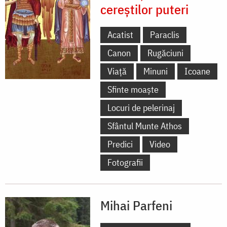
cereștilor puteri
Acatist
Paraclis
Canon
Rugăciuni
Viață
Minuni
Icoane
Sfinte moaște
Locuri de pelerinaj
Sfântul Munte Athos
Predici
Video
Fotografii
Mihai Parfeni