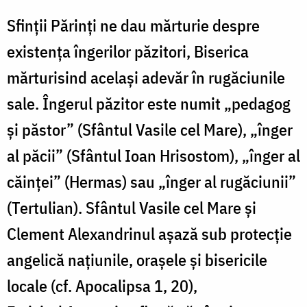
Sfinţii Părinţi ne dau mărturie despre
existenţa îngerilor păzitori, Biserica
mărturisind acelaşi adevăr în rugăciunile
sale. Îngerul păzitor este numit „pedagog
şi păstor” (Sfântul Vasile cel Mare), „înger
al păcii” (Sfântul Ioan Hrisostom), „înger al
căinţei” (Hermas) sau „înger al rugăciunii”
(Tertulian). Sfântul Vasile cel Mare şi
Clement Alexandrinul aşază sub protecţie
angelică naţiunile, oraşele şi bisericile
locale (cf. Apocalipsa 1, 20),