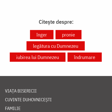
Citește despre:
înger
pronie
legătura cu Dumnezeu
iubirea lui Dumnezeu
îndrumare
VIAȚA BISERICII
CUVINTE DUHOVNICEȘTI
FAMILIE