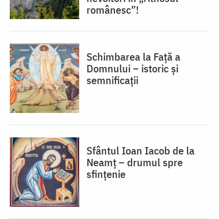
românesc”!
Schimbarea la Față a
Domnului – istoric și
semnificații
Sfântul Ioan Iacob de la
Neamț – drumul spre
sfințenie