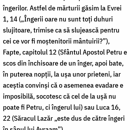
îngerilor. Astfel de mărturii găsim la Evrei
1, 14 („Îngerii oare nu sunt toţi duhuri
slujitoare, trimise ca să slujească pentru
cei ce vor fi moştenitorii mântuirii?”),
Fapte, capitolul 12 (Sfântul Apostol Petru e
scos din închisoare de un înger, apoi bate,
în puterea nopţii, la uşa unor prieteni, iar
aceştia convinşi că o asemenea evadare e
imposibilă, socotesc că cel de la uşă nu
poate fi Petru, ci îngerul lui) sau Luca 16,
22 (Săracul Lazăr „este dus de către îngeri
în sânul lui Avraam”).