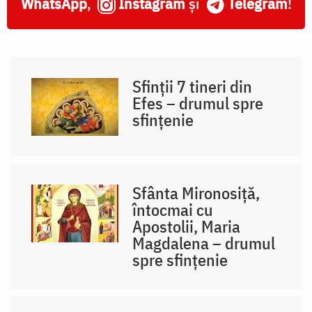
WhatsApp
,
Instagram
și
Telegram
!
Sfinții 7 tineri din
Efes – drumul spre
sfințenie
Sfânta Mironosiță,
întocmai cu
Apostolii, Maria
Magdalena – drumul
spre sfințenie