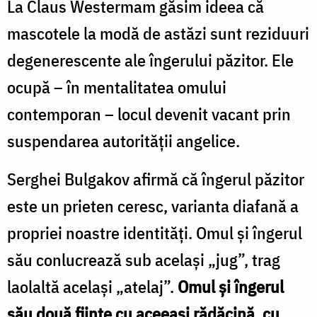
La Claus Westermam găsim ideea că
mascotele la modă de astăzi sunt reziduuri
degenerescente ale îngerului păzitor. Ele
ocupă – în mentalitatea omului
contemporan – locul devenit vacant prin
suspendarea autorităţii angelice.
Serghei Bulgakov afirmă că îngerul păzitor
este un prieten ceresc, varianta diafană a
propriei noastre identităţi. Omul şi îngerul
său conlucrează sub acelaşi „jug”, trag
laolaltă acelaşi „atelaj”.
Omul și îngerul
său două fiinţe cu aceeaşi rădăcină, cu