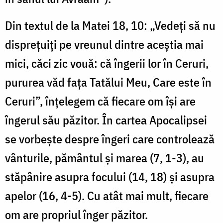
Din textul de la Matei 18, 10: „Vedeţi să nu
dispreţuiţi pe vreunul dintre aceştia mai
mici, căci zic vouă: că îngerii lor în Ceruri,
pururea văd faţa Tatălui Meu, Care este în
Ceruri”, înţelegem că fiecare om îşi are
îngerul său păzitor. În cartea Apocalipsei
se vorbeşte despre îngeri care controlează
vânturile, pământul şi marea (7, 1-3), au
stăpânire asupra focului (14, 18) şi asupra
apelor (16, 4-5). Cu atât mai mult, fiecare
om are propriul înger păzitor.