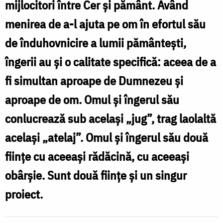
mijlocitori între Cer şi pământ. Având
/
menirea de a-l ajuta pe om în efortul său
Foto:
de înduhovnicire a lumii pământeşti,
Oana
îngerii au şi o calitate specifică: aceea de a
Nechifor
fi simultan aproape de Dumnezeu şi
aproape de om. Omul şi îngerul său
conlucrează sub acelaşi „jug”, trag laolaltă
acelaşi „atelaj”. Omul și îngerul său două
fiinţe cu aceeaşi rădăcină, cu aceeaşi
obârşie. Sunt două fiinţe şi un singur
proiect.