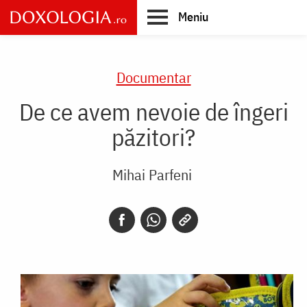
Skip
Meniu
to
main
Main
content
navigation
Documentar
De ce avem nevoie de îngeri
păzitori?
Mihai Parfeni