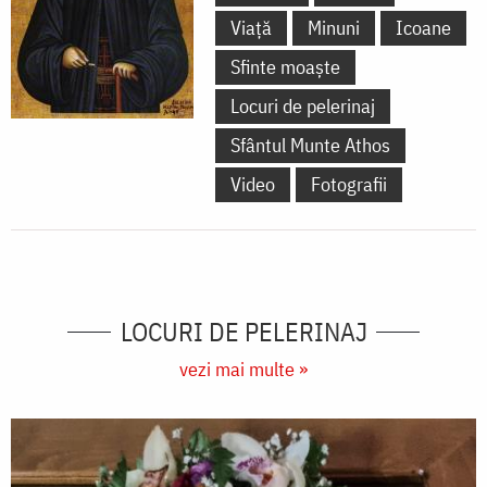
Viață
Minuni
Icoane
Sfinte moaște
Locuri de pelerinaj
Sfântul Munte Athos
Video
Fotografii
LOCURI DE PELERINAJ
vezi mai multe »