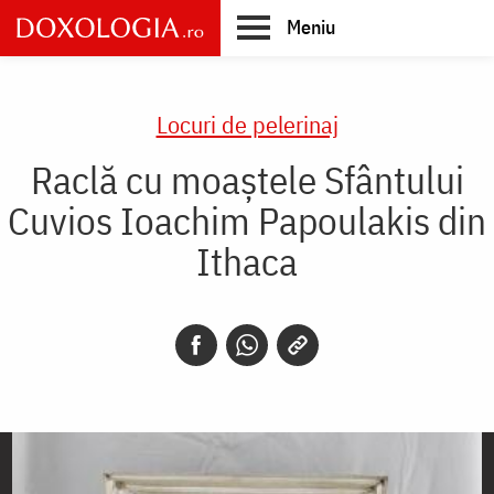
Skip
Meniu
to
main
Main
content
navigation
Locuri de pelerinaj
Raclă cu moaştele Sfântului
Cuvios Ioachim Papoulakis din
Ithaca