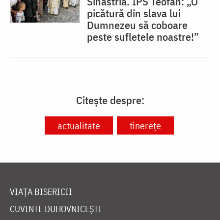
Sihăstria. IPS Teofan: „O
picătură din slava lui
Dumnezeu să coboare
peste sufletele noastre!”
Citește despre:
actualitate
tinerețe
VIAȚA BISERICII
CUVINTE DUHOVNICEȘTI