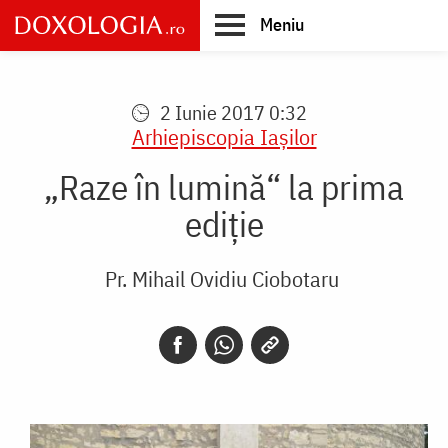
Skip
Meniu
to
main
Main
content
navigation
2 Iunie 2017 0:32
Arhiepiscopia Iaşilor
„Raze în lumină“ la prima
ediţie
Pr. Mihail Ovidiu Ciobotaru