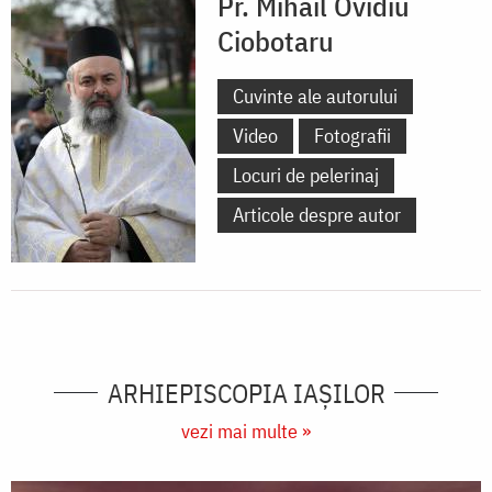
Pr. Mihail Ovidiu
Ciobotaru
Cuvinte ale autorului
Video
Fotografii
Locuri de pelerinaj
Articole despre autor
ARHIEPISCOPIA IAŞILOR
vezi mai multe »