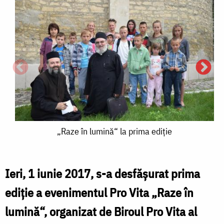
„Raze
„Raze în lumină“ la prima ediţie
în
lumină“
Ieri, 1 iunie 2017, s-a desfăşurat prima
la
ediţie a evenimentul Pro Vita „Raze în
prima
lumină“, organizat de Biroul Pro Vita al
î
ediţie