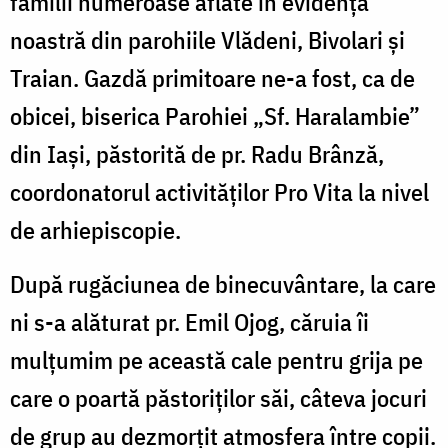
familii numeroase aflate în evidenţa
noastră din parohiile Vlădeni, Bivolari şi
Traian. Gazdă primitoare ne-a fost, ca de
obicei, biserica Parohiei „Sf. Haralambie”
din Iaşi, păstorită de pr. Radu Brânză,
coordonatorul activităţilor Pro Vita la nivel
de arhiepiscopie.
După rugăciunea de binecuvântare, la care
ni s-a alăturat pr. Emil Ojog, căruia îi
mulţumim pe această cale pentru grija pe
care o poartă păstoriţilor săi, câteva jocuri
de grup au dezmorţit atmosfera între copii.