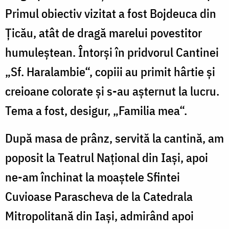
Primul obiectiv vizitat a fost Bojdeuca din
Ţicău, atât de dragă marelui povestitor
humuleştean. Întorşi în pridvorul Cantinei
„Sf. Haralambie“, copiii au primit hârtie şi
creioane colorate şi s-au aşternut la lucru.
Tema a fost, desigur, „Familia mea“.
După masa de prânz, servită la cantină, am
poposit la Teatrul Naţional din Iaşi, apoi
ne-am închinat la moaştele Sfintei
Cuvioase Parascheva de la Catedrala
Mitropolitană din Iaşi, admirând apoi