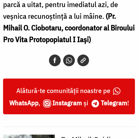
parcă a uitat, pentru imediatul azi, de
veşnica recunoştinţă a lui mâine.
(Pr.
Mihail O. Ciobotaru, coordonator al Biroului
Pro Vita Protopopiatul I Iaşi)
Alătură-te comunității noastre pe
WhatsApp
,
Instagram
și
Telegram
!