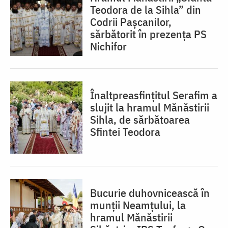
Teodora de la Sihla” din
Codrii Pașcanilor,
sărbătorit în prezența PS
Nichifor
Înaltpreasfințitul Serafim a
slujit la hramul Mănăstirii
Sihla, de sărbătoarea
Sfintei Teodora
Bucurie duhovnicească în
munții Neamțului, la
hramul Mănăstirii