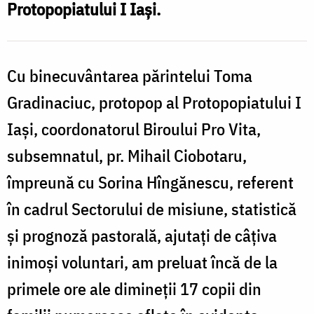
Protopopiatului I Iaşi.
l
Cu binecuvântarea părintelui Toma
e
Gradinaciuc, protopop al Protopopiatului I
Iaşi, coordonatorul Biroului Pro Vita,
subsemnatul, pr. Mihail Ciobotaru,
împreună cu Sorina Hîngănescu, referent
în cadrul Sectorului de misiune, statistică
şi prognoză pastorală, ajutaţi de câţiva
inimoşi voluntari, am preluat încă de la
primele ore ale dimineţii 17 copii din