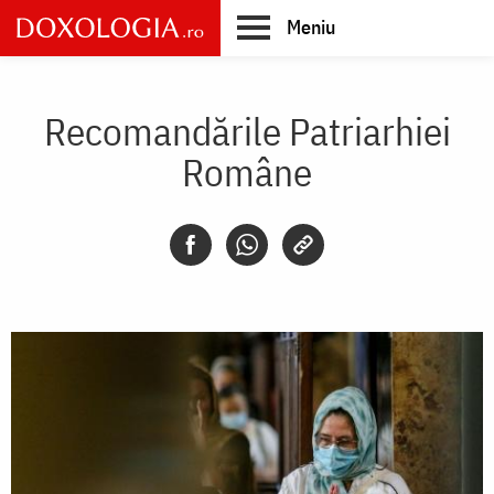
Skip
Meniu
to
main
Main
content
navigation
Recomandările Patriarhiei
Române