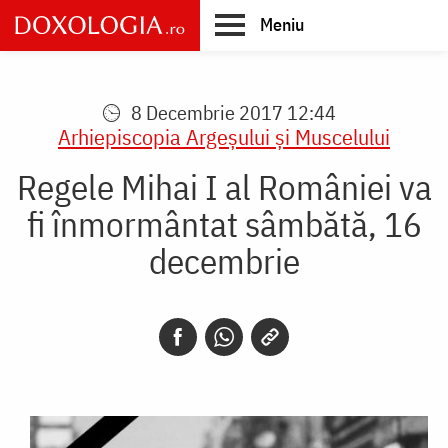
Skip
Meniu
to
main
Main
content
navigation
8 Decembrie 2017 12:44
Arhiepiscopia Argeşului şi Muscelului
Regele Mihai I al României va
fi înmormântat sâmbătă, 16
decembrie