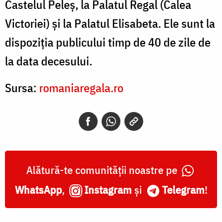
Castelul Peleș, la Palatul Regal (Calea
Victoriei) și la Palatul Elisabeta. Ele sunt la
dispoziția publicului timp de 40 de zile de
la data decesului.
Sursa:
romaniaregala.ro
Alătură-te comunității noastre pe
WhatsApp
,
Instagram
și
Telegram
!