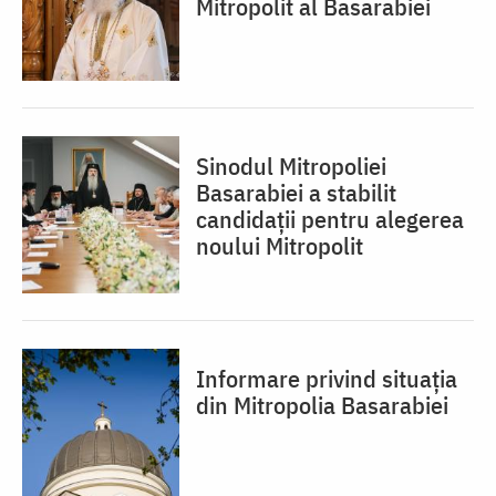
Mitropolit al Basarabiei
Sinodul Mitropoliei
Basarabiei a stabilit
candidații pentru alegerea
noului Mitropolit
Informare privind situația
din Mitropolia Basarabiei