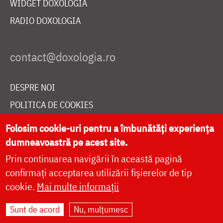
WIDGET DOXOLOGIA
RADIO DOXOLOGIA
DESPRE NOI
POLITICA DE COOKIES
DONEAZĂ ONLINE PENTRU CATEDRALA NAȚIONALĂ
Folosim cookie-uri pentru a îmbunătăți experiența
dumneavoastră pe acest site.
Prin continuarea navigării în această pagină
LIVE
confirmați acceptarea utilizării fișierelor de tip
cookie.
Mai multe informații
Site dezvoltat de
DOXOLOGIA MEDIA
,
Sunt de acord
Nu, mulțumesc
Arhiepiscopia Iașilor | ©
doxologia.ro