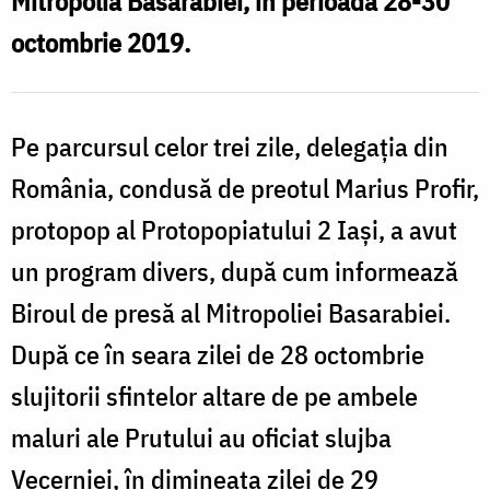
Mitropolia Basarabiei, în perioada 28-30
I
Chișinău
octombrie 2019.
ș
C
Pe parcursul celor trei zile, delegația din
România, condusă de preotul Marius Profir,
protopop al Protopopiatului 2 Iaşi, a avut
un program divers, după cum informează
Biroul de presă al Mitropoliei Basarabiei.
După ce în seara zilei de 28 octombrie
slujitorii sfintelor altare de pe ambele
maluri ale Prutului au oficiat slujba
Vecerniei, în dimineaţa zilei de 29