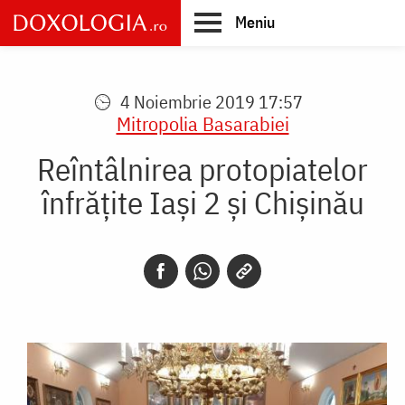
Skip
Meniu
to
main
Main
content
navigation
4 Noiembrie 2019 17:57
Mitropolia Basarabiei
Reîntâlnirea protopiatelor
înfrățite Iași 2 și Chișinău