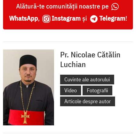
Alătură-te comunității noastre pe
WhatsApp
,
Instagram
și
Telegram
!
Pr. Nicolae Cătălin
Luchian
Cuvinte ale autorului
Video
Fotografii
Articole despre autor