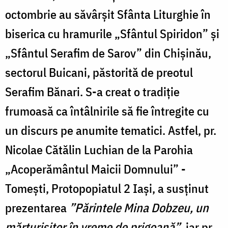
octombrie au săvârşit Sfânta Liturghie în
biserica cu hramurile „Sfântul Spiridon” și
„Sfântul Serafim de Sarov” din Chișinău,
sectorul Buicani, păstorită de preotul
Serafim Bănari. S-a creat o tradiție
frumoasă ca întâlnirile să fie întregite cu
un discurs pe anumite tematici. Astfel, pr.
Nicolae Cătălin Luchian de la Parohia
„Acoperământul Maicii Domnului” -
Tomești, Protopopiatul 2 Iaşi, a susţinut
prezentarea
”Părintele Mina Dobzeu, un
mărturisitor în vreme de prigoană”
, iar pr.