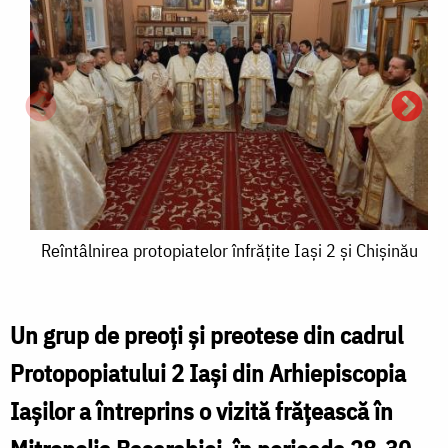
Reîntâlnirea
Reîntâlnirea protopiatelor înfrățite Iași 2 și Chișinău
protopiatelor
înfrățite
Un grup de preoți și preotese din cadrul
R
Iași
Protopopiatului 2 Iași din Arhiepiscopia
p
2
Iaşilor a întreprins o vizită frățească în
î
și