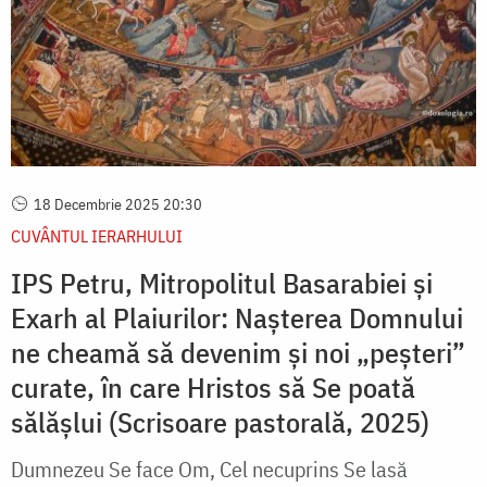
18 Decembrie 2025 20:30
CUVÂNTUL IERARHULUI
IPS Petru, Mitropolitul Basarabiei și
Exarh al Plaiurilor: Naşterea Domnului
ne cheamă să devenim şi noi „peşteri”
curate, în care Hristos să Se poată
sălăşlui (Scrisoare pastorală, 2025)
Dumnezeu Se face Om, Cel necuprins Se lasă