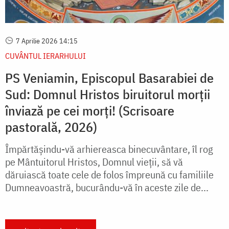
7 Aprilie 2026 14:15
CUVÂNTUL IERARHULUI
PS Veniamin, Episcopul Basarabiei de
Sud: Domnul Hristos biruitorul morții
înviază pe cei morți! (Scrisoare
pastorală, 2026)
Împărtășindu-vă arhiereasca binecuvântare, îl rog
pe Mântuitorul Hristos, Domnul vieții, să vă
dăruiască toate cele de folos împreună cu familiile
Dumneavoastră, bucurându-vă în aceste zile de...