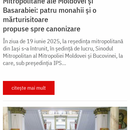
Mitropolitane ale Moldovei și
Basarabiei: patru monahii și o
mărturisitoare
propuse spre canonizare
În ziua de 19 iunie 2025, la reședința mitropolitană
din Iași s-a întrunit, în şedinţă de lucru, Sinodul
Mitropolitan al Mitropoliei Moldovei şi Bucovinei, la
care, sub preşedinţia IPS...
citește mai mult