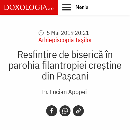
Skip
Meniu
to
main
Main
content
navigation
5 Mai 2019 20:21
Arhiepiscopia Iaşilor
Resfinţire de biserică în
parohia filantropiei creştine
din Paşcani
Pr. Lucian Apopei