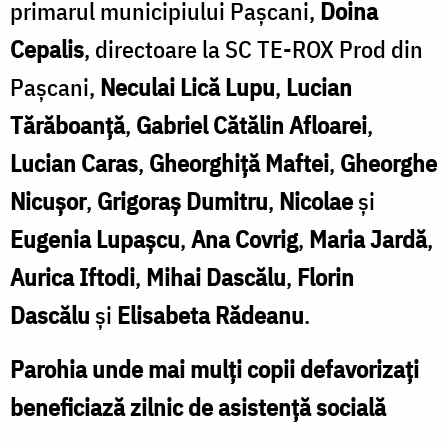
primarul municipiului Paşcani,
Doina
Cepalis
, directoare la SC TE-ROX Prod din
Paşcani,
Neculai Lică Lupu
,
Lucian
Tărăboanţă
,
Gabriel Cătălin Afloarei
,
Lucian Caras
,
Gheorghiţă Maftei
,
Gheorghe
Nicuşor
,
Grigoraş Dumitru
,
Nicolae
şi
Eugenia Lupaşcu
,
Ana Covrig
,
Maria Jardă
,
Aurica Iftodi
,
Mihai Dascălu
,
Florin
Dascălu
şi
Elisabeta Rădeanu
.
Parohia unde mai mulţi copii defavorizați
beneficiază zilnic de asistenţă socială