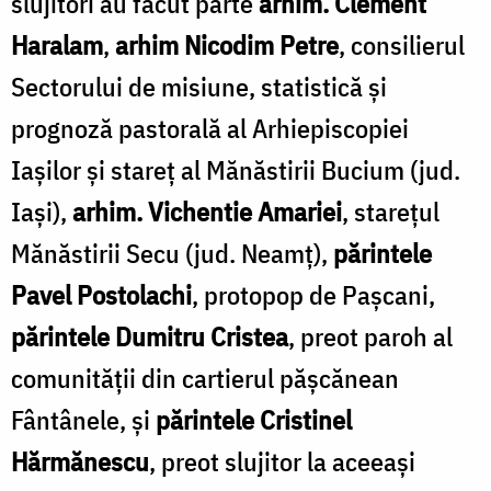
slujitori au făcut parte
arhim. Clement
Haralam
,
arhim Nicodim Petre
, consilierul
Sectorului de misiune, statistică şi
prognoză pastorală al Arhiepiscopiei
Iaşilor şi stareţ al Mănăstirii Bucium (jud.
Iaşi),
arhim. Vichentie Amariei
, stareţul
Mănăstirii Secu (jud. Neamţ),
părintele
Pavel Postolachi
, protopop de Paşcani,
părintele Dumitru Cristea
, preot paroh al
comunităţii din cartierul păşcănean
Fântânele, şi
părintele Cristinel
Hărmănescu
, preot slujitor la aceeaşi