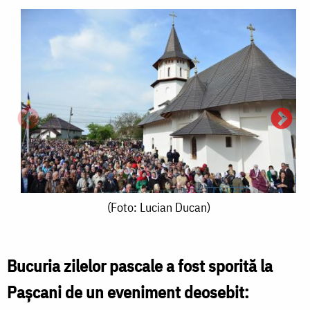
(Foto:
(Foto: Lucian Ducan)
Lucian
Ducan)
Bucuria zilelor pascale a fost sporită la
Paşcani de un eveniment deosebit:
(