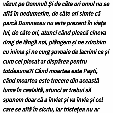
văzut pe Domnul! Şi de câte ori omul nu se
află în nedumerire, de câte ori simte că
parcă Dumnezeu nu este prezent în viaţa
lui, de câte ori, atunci când pleacă cineva
drag de lângă noi, plângem şi ne zdrobim
cu inima şi ne curg şuvoaie de lacrimi ca şi
cum cel plecat ar dispărea pentru
totdeauna?! Când moartea este Paşti,
când moartea este trecere din această
lume în cealaltă, atunci ar trebui să
spunem doar că a înviat şi va învia şi cel
care se află în sicriu, iar tristeţea nu ar