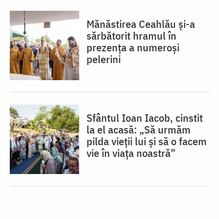
Mănăstirea Ceahlău și-a
sărbătorit hramul în
prezența a numeroși
pelerini
Sfântul Ioan Iacob, cinstit
la el acasă: „Să urmăm
pilda vieții lui și să o facem
vie în viața noastră”