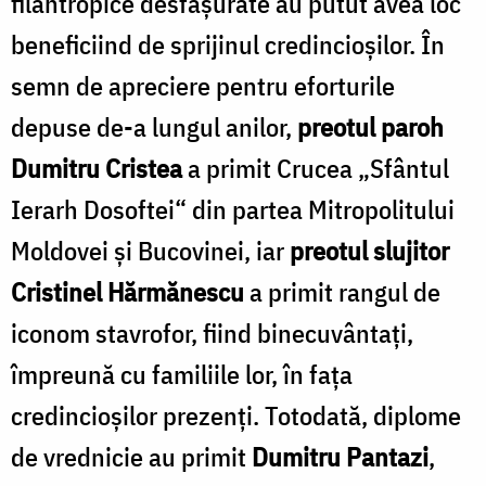
filantropice desfăşurate au putut avea loc
beneficiind de sprijinul credincioşilor. În
semn de apreciere pentru eforturile
depuse de-a lungul anilor,
preotul paroh
Dumitru Cristea
a primit Crucea „Sfântul
Ierarh Dosoftei“ din partea Mitropolitului
Moldovei şi Bucovinei, iar
preotul slujitor
Cristinel Hărmănescu
a primit rangul de
iconom stavrofor, fiind binecuvântaţi,
împreună cu familiile lor, în faţa
credincioşilor prezenţi. Totodată, diplome
de vrednicie au primit
Dumitru Pantazi
,