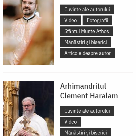
Cuvinte ale autorului
Video
Fotografii
Sfântul Munte Athos
Mănăstiri și biserici
Articole despre autor
Arhimandritul
Clement Haralam
Cuvinte ale autorului
Video
Mănăstiri și biserici