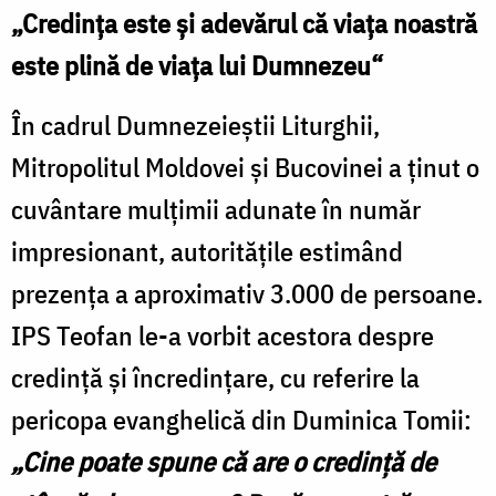
„Credinţa este şi adevărul că viaţa noastră
este plină de viaţa lui Dumnezeu“
În cadrul Dumnezeieştii Liturghii,
Mitropolitul Moldovei şi Bucovinei a ţinut o
cuvântare mulţimii adunate în număr
impresionant, autorităţile estimând
prezenţa a aproximativ 3.000 de persoane.
IPS Teofan le-a vorbit acestora despre
credinţă şi încredinţare, cu referire la
pericopa evanghelică din Duminica Tomii:
„Cine poate spune că are o credinţă de