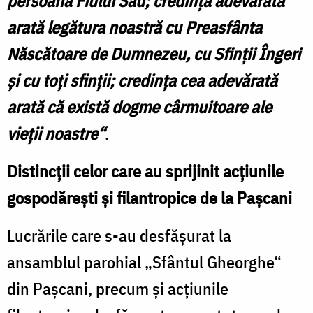
persoana Fiului Său; credinţa adevărată
arată legătura noastră cu Preasfânta
Născătoare de Dumnezeu, cu Sfinţii Îngeri
şi cu toţi sfinţii; credinţa cea adevărată
arată că există dogme cârmuitoare ale
vieţii noastre“
.
Distincţii celor care au sprijinit acţiunile
gospodăreşti şi filantropice de la Paşcani
Lucrările care s-au desfăşurat la
ansamblul parohial „Sfântul Gheorghe“
din Paşcani, precum şi acţiunile