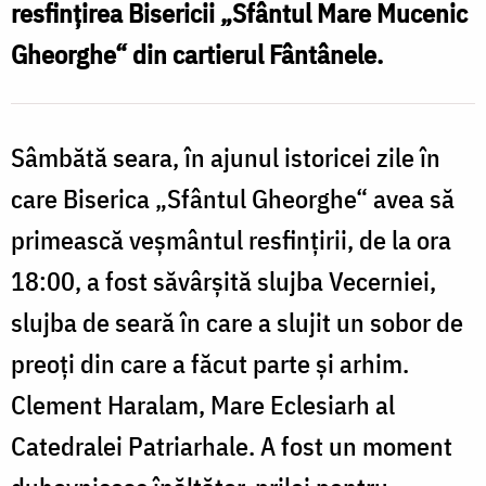
resfinţirea Bisericii „Sfântul Mare Mucenic
L
Gheorghe“ din cartierul Fântânele.
Sâmbătă seara, în ajunul istoricei zile în
care Biserica „Sfântul Gheorghe“ avea să
primească veşmântul resfinţirii, de la ora
18:00, a fost săvârşită slujba Vecerniei,
slujba de seară în care a slujit un sobor de
preoţi din care a făcut parte şi arhim.
Clement Haralam, Mare Eclesiarh al
Catedralei Patriarhale. A fost un moment