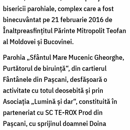
bisericii parohiale, complex care a fost
binecuvântat pe 21 februarie 2016 de
Înaltpreasfinţitul Părinte Mitropolit Teofan
al Moldovei şi Bucovinei.
Parohia „Sfântul Mare Mucenic Gheorghe,
Purtătorul de biruinţă“, din cartierul
Fântânele din Paşcani, desfăşoară o
activitate cu totul deosebită şi prin
Asociaţia „Lumină şi dar“, constituită în
parteneriat cu SC TE-ROX Prod din
Paşcani, cu sprijinul doamnei Doina