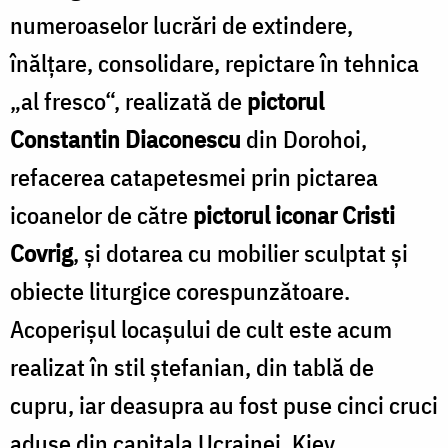
numeroaselor lucrări de extindere,
înălţare, consolidare, repictare în tehnica
„al fresco“, realizată de
pictorul
Constantin Diaconescu
din Dorohoi,
refacerea catapetesmei prin pictarea
icoanelor de către
pictorul iconar Cristi
Covrig
, şi dotarea cu mobilier sculptat şi
obiecte liturgice corespunzătoare.
Acoperişul locaşului de cult este acum
realizat în stil ştefanian, din tablă de
cupru, iar deasupra au fost puse cinci cruci
aduse din capitala Ucrainei, Kiev.