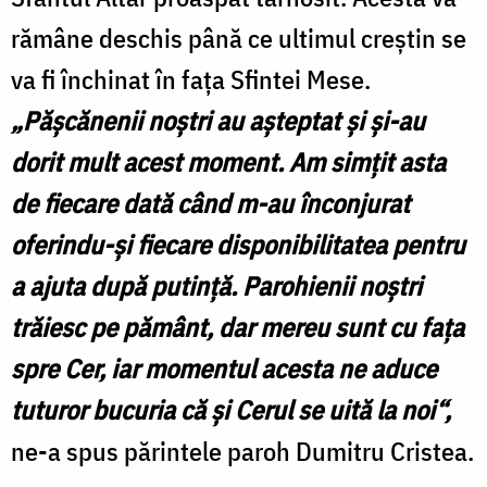
rămâne deschis până ce ultimul creştin se
va fi închinat în faţa Sfintei Mese.
„Păşcănenii noştri au aşteptat şi şi-au
dorit mult acest moment. Am simţit asta
de fiecare dată când m-au înconjurat
oferindu-şi fiecare disponibilitatea pentru
a ajuta după putinţă. Parohienii noştri
trăiesc pe pământ, dar mereu sunt cu faţa
spre Cer, iar momentul acesta ne aduce
tuturor bucuria că şi Cerul se uită la noi“,
ne-a spus părintele paroh Dumitru Cristea.