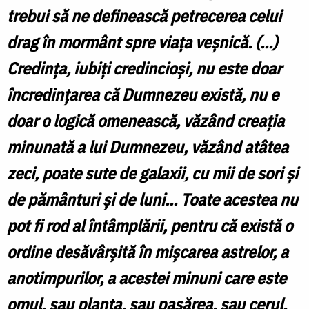
trebui să ne definească petrecerea celui
drag în mormânt spre viaţa veşnică. (...)
Credinţa, iubiţi credincioşi, nu este doar
încredinţarea că Dumnezeu există, nu e
doar o logică omenească, văzând creaţia
minunată a lui Dumnezeu, văzând atâtea
zeci, poate sute de galaxii, cu mii de sori şi
de pământuri şi de luni... Toate acestea nu
pot fi rod al întâmplării, pentru că există o
ordine desăvârşită în mişcarea astrelor, a
anotimpurilor, a acestei minuni care este
omul, sau planta, sau pasărea, sau cerul,