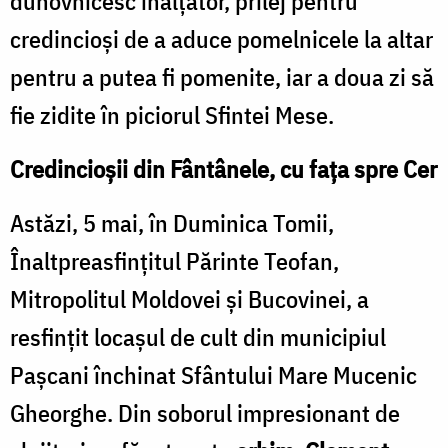
duhovnicesc înălţător, prilej pentru
credincioşi de a aduce pomelnicele la altar
pentru a putea fi pomenite, iar a doua zi să
fie zidite în piciorul Sfintei Mese.
Credincioşii din Fântânele, cu faţa spre Cer
Astăzi, 5 mai, în Duminica Tomii,
Înaltpreasfinţitul Părinte Teofan,
Mitropolitul Moldovei şi Bucovinei, a
resfinţit locaşul de cult din municipiul
Paşcani închinat Sfântului Mare Mucenic
Gheorghe. Din soborul impresionant de