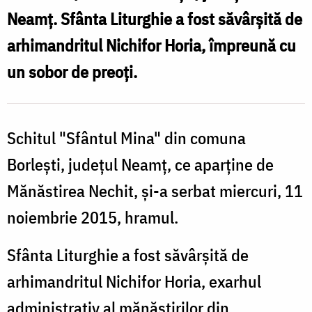
din
Neamţ. Sfânta Liturghie a fost săvârşită de
d
Mastacăn
arhimandritul Nichifor Horia, împreună cu
un sobor de preoţi.
Schitul "Sfântul Mina" din comuna
Borleşti, judeţul Neamţ, ce aparţine de
Mănăstirea Nechit, şi-a serbat miercuri, 11
noiembrie 2015, hramul.
Sfânta Liturghie a fost săvârşită de
arhimandritul Nichifor Horia, exarhul
administrativ al mănăstirilor din