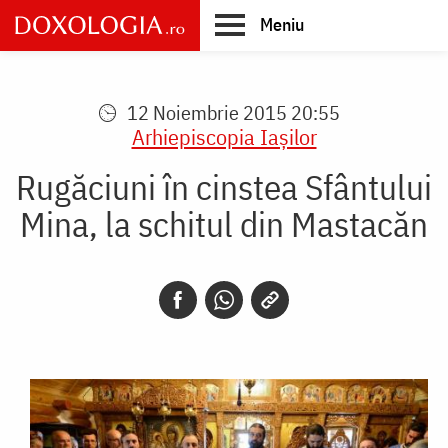
Skip
Meniu
to
main
Main
content
navigation
12 Noiembrie 2015 20:55
Arhiepiscopia Iaşilor
Rugăciuni în cinstea Sfântului
Mina, la schitul din Mastacăn