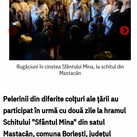
Rugăciuni
Rugăciuni în cinstea Sfântului Mina, la schitul din
Mastacăn
în
î
cinstea
c
Sfântului
Pelerinii din diferite colţuri ale ţării au
S
Mina,
participat în urmă cu două zile la hramul
M
la
Schitului "Sfântul Mina" din satul
l
schitul
Mastacăn, comuna Borleşti, judeţul
s