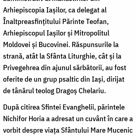
Arhiepiscopia Iaşilor, ca delegat al
Înaltpreasfinţitului Părinte Teofan,
Arhiepiscopul Iaşilor şi Mitropolitul
Moldovei şi Bucovinei. Răspunsurile la
strană, atât la Sfânta Liturghie, cât şi la
Privegehrea din ajunul sărbătorii, au fost
oferite de un grup psaltic din Iaşi, dirijat
de tânărul teolog Dragoş Chelariu.
După citirea Sfintei Evanghelii, părintele
Nichifor Horia a adresat un cuvânt în care a
vorbit despre viaţa Sfântului Mare Mucenic