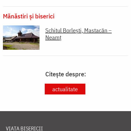
Mănăstiri și biserici
Schitul Borlești, Mastacăn –
Neamț
Citește despre:
actualitate
VIAȚA BISERICII