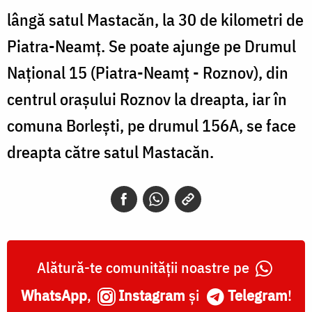
lângă satul Mastacăn, la 30 de kilometri de
Piatra-Neamţ. Se poate ajunge pe Drumul
Naţional 15 (Piatra-Neamţ - Roznov), din
centrul oraşului Roznov la dreapta, iar în
comuna Borleşti, pe drumul 156A, se face
dreapta către satul Mastacăn.
Alătură-te comunității noastre pe
WhatsApp
,
Instagram
și
Telegram
!