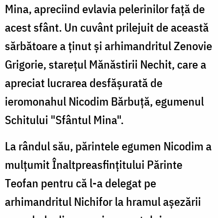
Mina, apreciind evlavia pelerinilor faţă de
acest sfânt. Un cuvânt prilejuit de această
sărbătoare a ţinut şi arhimandritul Zenovie
Grigorie, stareţul Mănăstirii Nechit, care a
apreciat lucrarea desfăşurată de
ieromonahul Nicodim Bărbuţă, egumenul
Schitului "Sfântul Mina".
La rândul său, părintele egumen Nicodim a
mulţumit Înaltpreasfinţitului Părinte
Teofan pentru că l-a delegat pe
arhimandritul Nichifor la hramul aşezării