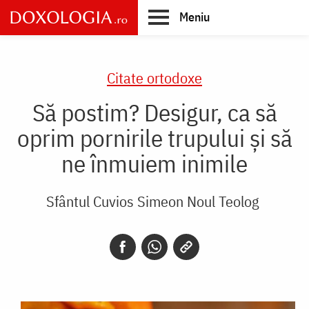
Skip
Meniu
to
main
Main
content
navigation
Citate ortodoxe
Să postim? Desigur, ca să
oprim pornirile trupului și să
ne înmuiem inimile
Sfântul Cuvios Simeon Noul Teolog