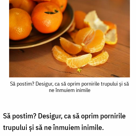
Să
Să postim? Desigur, ca să oprim pornirile trupului și să
ne înmuiem inimile
postim?
Desigur,
ca
Să postim? Desigur, ca să oprim pornirile
să
trupului și să ne înmuiem inimile.
oprim