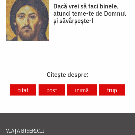
Dacă vrei să faci binele,
atunci teme-te de Domnul
și săvârșește-l
Citește despre:
citat
post
inimă
trup
VIAȚA BISERICII