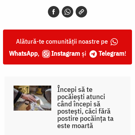
pornirile
trupului
și
Alătură-te comunității noastre pe
să
ne
WhatsApp
,
Instagram
și
Telegram
!
înmuiem
inimile
Începi să te
pocăiești atunci
când începi să
postești, căci fără
postire pocăința ta
este moartă