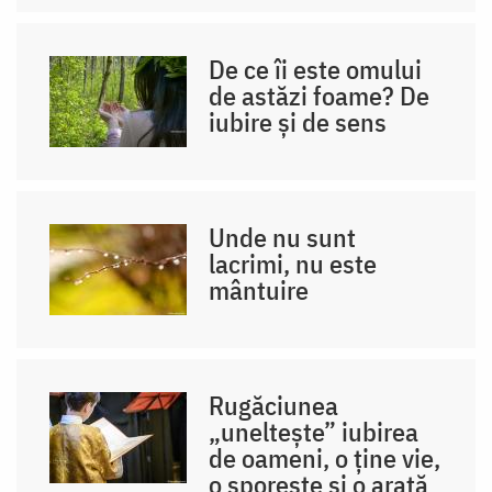
De ce îi este omului
de astăzi foame? De
iubire și de sens
Unde nu sunt
lacrimi, nu este
mântuire
Rugăciunea
„uneltește” iubirea
de oameni, o ține vie,
o sporește și o arată