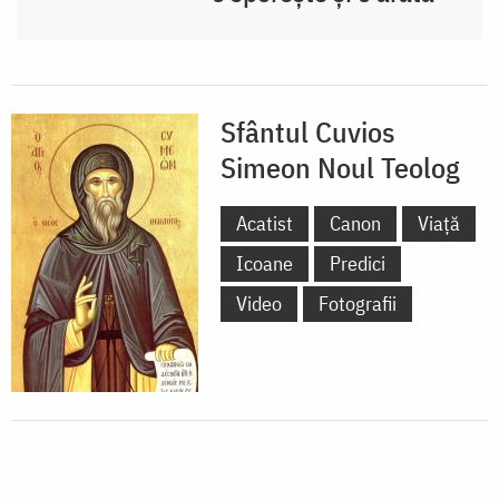
Sfântul Cuvios
Simeon Noul Teolog
Acatist
Canon
Viață
Icoane
Predici
Video
Fotografii