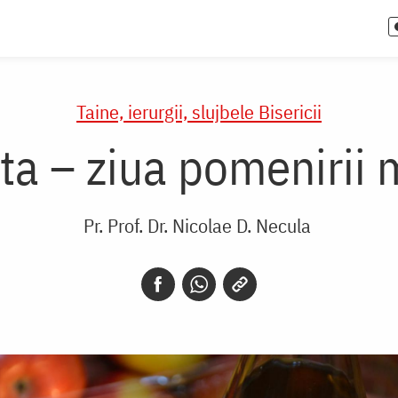
Taine, ierurgii, slujbele Bisericii
a – ziua pomenirii m
Pr. Prof. Dr. Nicolae D. Necula