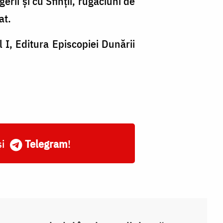
ii și cu Sfinții, rugăciuni de
at.
 I, Editura Episcopiei Dunării
și
Telegram
!