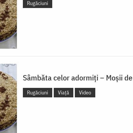
Rugăciuni
Sâmbăta celor adormiți – Moșii de
Rugăciuni
Viață
Video