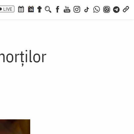
LIVE
06
orților