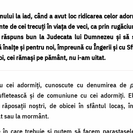
lui la iad, când a avut loc ridicarea celor adorm
nte de cei trecuți în viața de veci, ca prin rugăc
 răspuns bun la Judecata lui Dumnezeu și să 
nalțe și pentru noi, împreună cu Îngerii și cu Sfin
i, cei rămași pe pământ, nu i-am uitat.
ru cei adormiți, cunoscute cu denumirea de
p
 sufletească și de comuniune cu cei adormiți. 
răposații noștri, de obicei în sfântul locaș, 
sat sau la mormânt.
le în care trebuie și putem să facem parastase