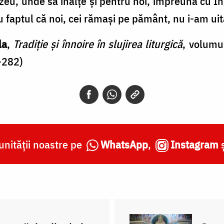
u, unde să înalțe și pentru noi, împreună cu Înger
u faptul că noi, cei rămași pe pământ, nu i-am uit
la
,
Tradiție și înnoire în slujirea liturgică
, volumul
-282)
nității noastre pe
WhatsApp
,
Instagram