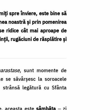
iți spre înviere, este bine să
iunea noastră și prin pomenirea
se ridice cât mai aproape de
ții, rugăciuni de răsplătire și
arastase
, sunt momente de
Ele se săvârșesc la soroacele
în strânsă legătură cu Sfânta
le, aceasta este
sâmbăta
‒ zi