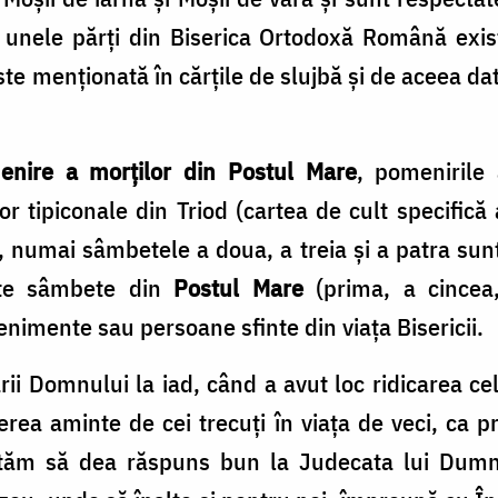
n unele părți din Biserica Ortodoxă Română exis
e menționată în cărțile de slujbă și de aceea data
enire a morților din Postul Mare
, pomenirile
r tipiconale din Triod (cartea de cult specifică a
 numai sâmbetele a doua, a treia și a patra sun
alte sâmbete din
Postul Mare
(prima, a cincea
enimente sau persoane sfinte din viața Bisericii.
i Domnului la iad, când a avut loc ridicarea cel
cerea aminte de cei trecuți în viața de veci, ca p
utăm să dea răspuns bun la Judecata lui Dumne