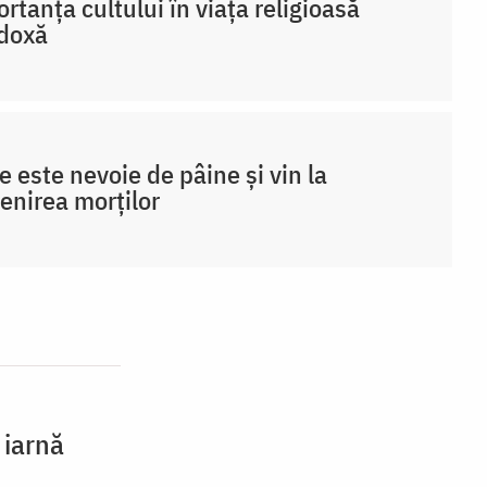
rtanța cultului în viața religioasă
doxă
e este nevoie de pâine și vin la
nirea morților
 iarnă