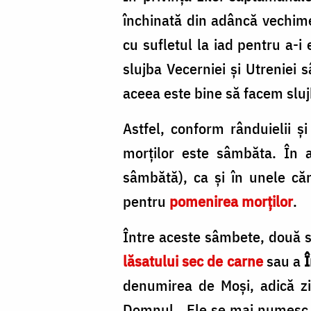
închinată din adâncă vechi
cu sufletul la iad pentru a-i 
slujba Vecerniei și Utreniei 
aceea este bine să facem sluj
Astfel, conform rânduielii și
morților este sâmbăta. În a
sâmbătă), ca și în unele căr
pentru
pomenirea morților
.
Între aceste sâmbete, două s
lăsatului sec de carne
sau a
Î
denumirea de Moși, adică zil
Domnul. Ele se mai numesc Moș