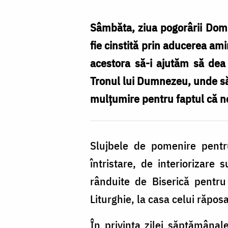
ziua
pomenirii
Sâmbăta, ziua pogorârii Domnu
morților
fie cinstită prin aducerea ami
/
acestora să-i ajutăm să dea
Foto:
Tronul lui Dumnezeu, unde să î
Oana
mulțumire pentru faptul că no
Nechifor
Slujbele de pomenire pent
întristare, de interiorizare
rânduite de Biserică pentru 
Liturghie, la casa celui răpo
În privința zilei săptămâna