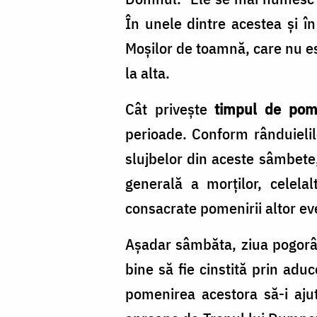
În unele dintre acestea și î
Moșilor de toamnă, care nu est
la alta.
Cât privește
timpul de pom
perioade. Conform rânduielilo
slujbelor din aceste sâmbete,
generală a morților, celel
consacrate pomenirii altor ev
Așadar sâmbăta, ziua pogorâri
bine să fie cinstită prin adu
pomenirea acestora să-i aj