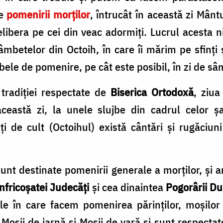
me
pomenirii morților
, întrucât în această zi Mânt
elibera pe cei din veac adormiți. Lucrul acesta n
sâmbetelor din Octoih, în care îi mărim pe sfinț
bele de pomenire, pe cât este posibil, în zi de s
 tradiției respectate de
Biserica Ortodoxă
, ziu
ceastă zi, la unele slujbe din cadrul celor 
ți de cult (Octoihul) există cântări și rugăciun
unt destinate pomenirii generale a morților, și
nfricoșatei Judecăți
și cea dinaintea
Pogorârii Du
e în care facem pomenirea părinților, moșilor 
ii de iarnă și Moșii de vară și sunt respectate