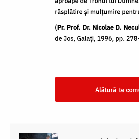
aproape de Tronul lui Dumneze
răsplătire și mulțumire pentr
(
Pr. Prof. Dr. Nicolae D. Necu
de Jos, Galați, 1996, pp. 278
Alătură-te comu