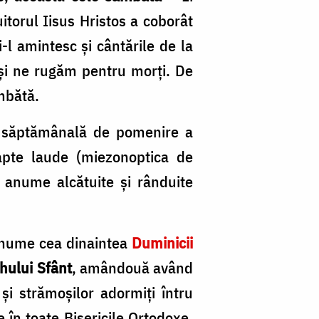
uitorul Iisus Hristos a coborât
i-l amintesc și cântările de la
i și ne rugăm pentru morți. De
âmbătă.
a săptămânală de pomenire a
șapte laude (miezonoptica de
i anume alcătuite și rânduite
 anume cea dinaintea
Duminicii
hului Sfânt
, amândouă având
și strămoșilor adormiți întru
 în toate Bisericile Ortodoxe.