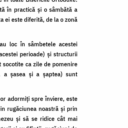
tă în practică și o sâmbătă a
 ei este diferită, de la o zonă
 au loc în sâmbetele acestei
cestei perioade) și structurii
t socotite ca zile de pomenire
, a șasea și a șaptea) sunt
or adormiți spre înviere, este
rin rugăciunea noastră și prin
zeu și să se ridice cât mai