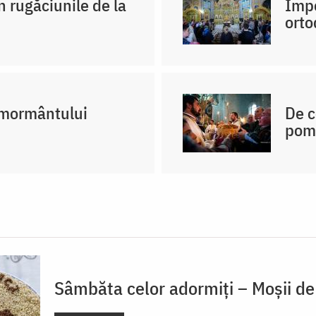
n rugăciunile de la
Impo
orto
a mormântului
De c
pome
Sâmbăta celor adormiți – Moșii de