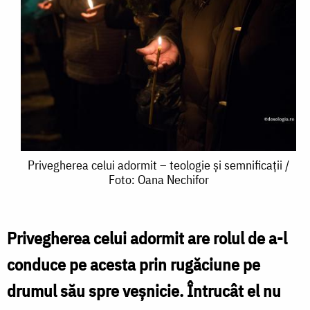
Privegherea
Privegherea celui adormit – teologie și semnificații /
Foto: Oana Nechifor
celui
adormit
–
Privegherea celui adormit are rolul de a-l
teologie
conduce pe acesta prin rugăciune pe
și
drumul său spre veșnicie. Întrucât el nu
semnificații