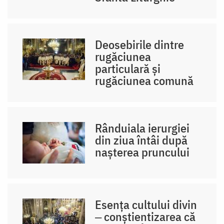
Deosebirile dintre
rugăciunea
particulară și
rugăciunea comună
Rânduiala ierurgiei
din ziua întâi după
nașterea pruncului
Esența cultului divin
‒ conștientizarea că