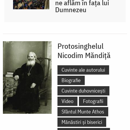
ne aflăm în fața lui
Dumnezeu
Protosinghelul
Nicodim Măndiță
Cuvinte ale autorului
Biografie
Cuvinte duhovnicești
Video
Fotografii
Sfântul Munte Athos
Mănăstiri și biserici