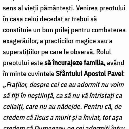
sens al vieţii pământeşti. Venirea preotului
în casa celui decedat ar trebui să
constituie un bun prilej pentru combaterea
exagerărilor, a practicilor magice sau a
superstiţiilor pe care le observă. Rolul
preotului este
să încurajeze familia
, având
în minte cuvintele
Sfântului Apostol Pavel
:
„Fraţilor, despre cei ce au adormit nu voim
să fiţi în neştiinţă, ca să nu vă întristaţi ca
ceilalţi, care nu au nădejde. Pentru că, de
credem că Iisus a murit şi a înviat, tot aşa
credem că Dumnezeu pe cei adormiţi întru