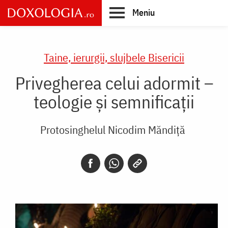
Skip
Meniu
to
main
Main
content
navigation
Taine, ierurgii, slujbele Bisericii
Privegherea celui adormit –
teologie și semnificații
Protosinghelul Nicodim Măndiță