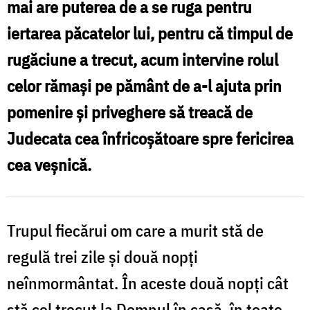
mai are puterea de a se ruga pentru
/
iertarea păcatelor lui, pentru că timpul de
Foto:
rugăciune a trecut, acum intervine rolul
Oana
celor rămași pe pământ de a-l ajuta prin
Nechifor
pomenire și priveghere să treacă de
Judecata cea înfricoșătoare spre fericirea
cea veșnică.
Trupul fiecărui om care a murit stă de
regulă trei zile și două nopți
neînmormântat. În aceste două nopți cât
stă cel trecut la Domnul în casă, în toate