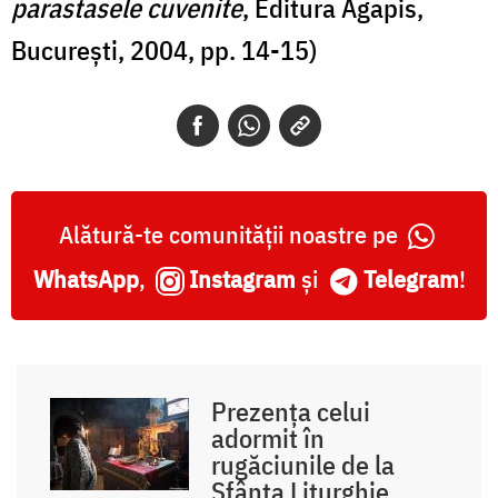
parastasele cuvenite
, Editura Agapis,
București, 2004, pp. 14-15)
Alătură-te comunității noastre pe
WhatsApp
,
Instagram
și
Telegram
!
Prezența celui
adormit în
rugăciunile de la
Sfânta Liturghie