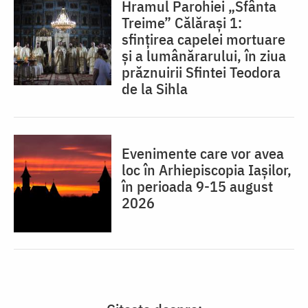
Hramul Parohiei „Sfânta
Treime” Călărași 1:
sfințirea capelei mortuare
și a lumânărarului, în ziua
prăznuirii Sfintei Teodora
de la Sihla
Evenimente care vor avea
loc în Arhiepiscopia Iaşilor,
în perioada 9-15 august
2026