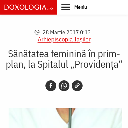
Skip
Meniu
to
main
Main
content
navigation
28 Martie 2017 0:13
Arhiepiscopia Iaşilor
Sănătatea feminină în prim-
plan, la Spitalul „Providenţa“