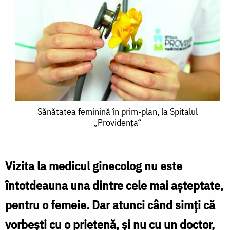
Sănătatea
Sănătatea feminină în prim-plan, la Spitalul
„Providenţa“
feminină
în
prim-
Vizita la medicul ginecolog nu este
plan,
întotdeauna una dintre cele mai aşteptate,
la
pentru o femeie. Dar atunci când simţi că
Spitalul
vorbeşti cu o prietenă, şi nu cu un doctor,