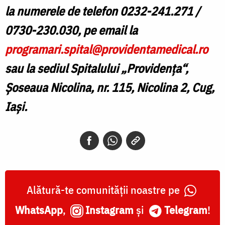
la numerele de telefon 0232-241.271 /
0730-230.030, pe email la
programari.spital@providentamedical.ro
sau la sediul Spitalului „Providenţa“,
Şoseaua Nicolina, nr. 115, Nicolina 2, Cug,
Iaşi.
Alătură-te comunității noastre pe
WhatsApp
,
Instagram
și
Telegram
!