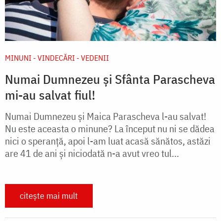
MINUNI - VINDECĂRI - VEDENII
Numai Dumnezeu și Sfânta Parascheva
mi-au salvat fiul!
Numai Dumnezeu şi Maica Parascheva l-au salvat!
Nu este aceasta o minune? La început nu ni se dădea
nici o speranţă, apoi l-am luat acasă sănătos, astăzi
are 41 de ani şi niciodată n-a avut vreo tul­...
citește mai mult