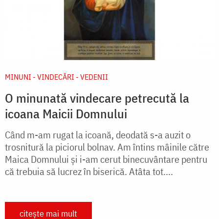
MINUNI - VINDECĂRI - VEDENII
O minunată vindecare petrecută la
icoana Maicii Domnului
Când m-am rugat la icoană, deodată s-a auzit o
trosnitură la piciorul bolnav. Am întins mâinile către
Maica Domnului și i-am cerut binecuvântare pentru
că trebuia să lucrez în biserică. Atâta tot....
citește mai mult