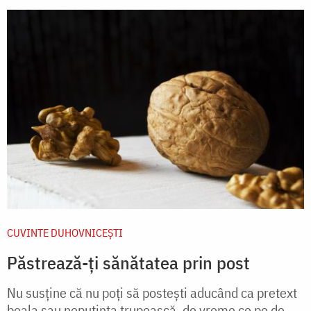
CUVINTE DUHOVNICEȘTI
Păstrează-ți sănătatea prin post
Nu susține că nu poți să postești aducând ca pretext
boala sau neputința trupească, de vreme ce pe de