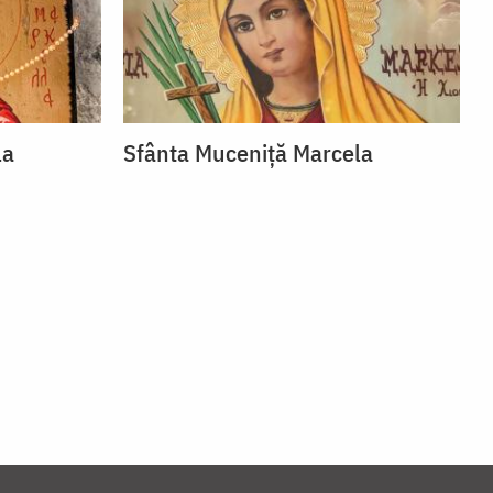
la
Sfânta Muceniță Marcela