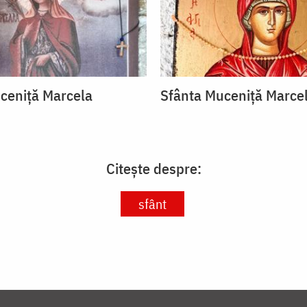
ceniță Marcela
Sfânta Muceniță Marce
Citește despre:
sfânt