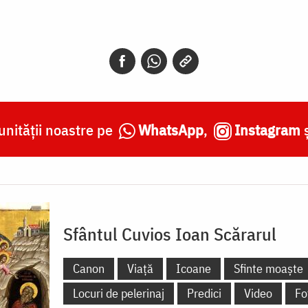
nității noastre pe
WhatsApp
,
Instagram
Sfântul Cuvios Ioan Scărarul
Canon
Viață
Icoane
Sfinte moaște
Locuri de pelerinaj
Predici
Video
Fo