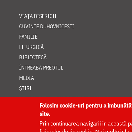
VIAȚA BISERICII
CUVINTE DUHOVNICEȘTI
FAMILIE
LITURGICĂ
BIBLIOTECĂ
ÎNTREABĂ PREOTUL
MEDIA
ȘTIRI
HRAMUL SFINTEI CUVIOASE PARASCHEVA
Folosim cookie-uri pentru a îmbunăt
site.
Prin continuarea navigării în această p
fișierelor de tip cookie.
Mai multe infor