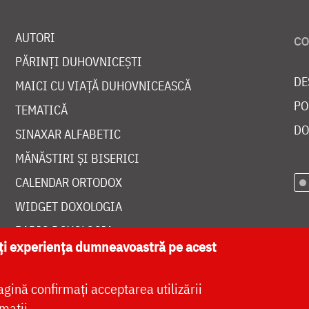
AUTORI
PĂRINȚI DUHOVNICEȘTI
DE
MAICI CU VIAȚĂ DUHOVNICEASCĂ
PO
TEMATICĂ
DO
SINAXAR ALFABETIC
MĂNĂSTIRI ȘI BISERICI
CALENDAR ORTODOX
WIDGET DOXOLOGIA
RADIO DOXOLOGIA
ăți experiența dumneavoastră pe acest
agină confirmați acceptarea utilizării
mații