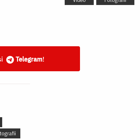
și
Telegram
!
tografii