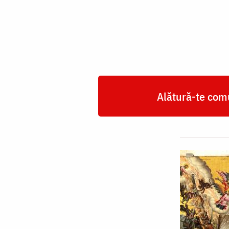
Ioan
Scărarul
Alătură-te comu