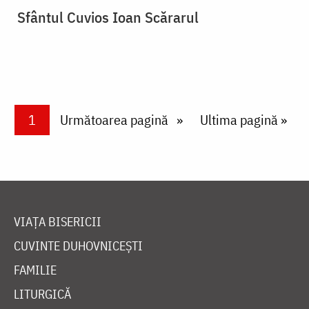
Sfântul Cuvios Ioan Scărarul
Paginare
Current page
1
Next page
Următoarea pagină
Last page
Ultima pagină »
VIAȚA BISERICII
CUVINTE DUHOVNICEȘTI
FAMILIE
LITURGICĂ