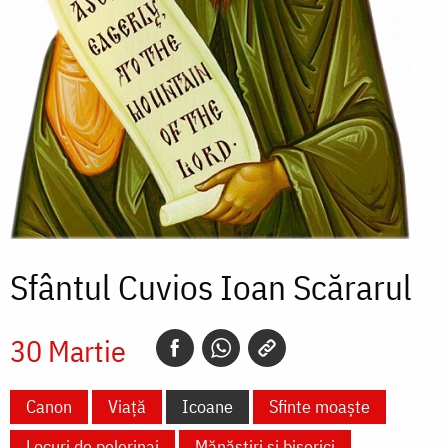
Sfântul Cuvios Ioan Scărarul
30 Martie
Canon
Viață
Icoane
Sfinte moaște
Locuri de pelerinaj
Mănăstiri și biserici