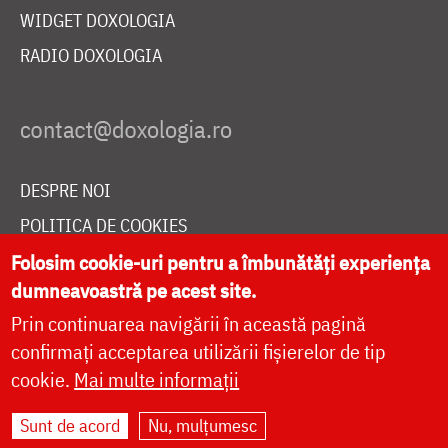
WIDGET DOXOLOGIA
RADIO DOXOLOGIA
DESPRE NOI
POLITICA DE COOKIES
DONEAZĂ ONLINE PENTRU CATEDRALA NAȚIONALĂ
Folosim cookie-uri pentru a îmbunătăți experiența
dumneavoastră pe acest site.
Prin continuarea navigării în această pagină
LIVE
confirmați acceptarea utilizării fișierelor de tip
cookie.
Mai multe informații
Sunt de acord
Nu, mulțumesc
Site dezvoltat de
DOXOLOGIA MEDIA
,