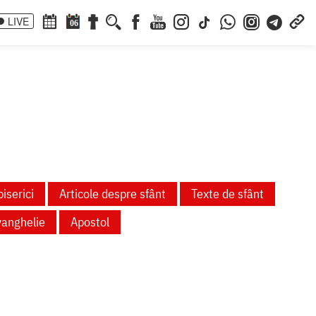
LIVE
06
biserici
Articole despre sfânt
Texte de sfânt
vanghelie
Apostol