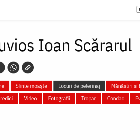
uvios Ioan Scărarul
ne
Sfinte moaște
Locuri de pelerinaj
Mănăstiri și 
redici
Video
Fotografii
Tropar
Condac
E