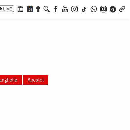
LIVE
08
anghelie
Apostol