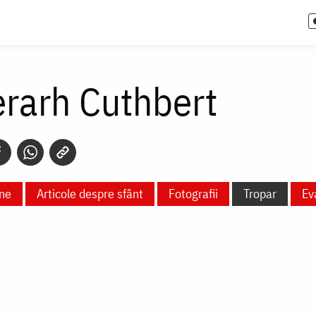
erarh Cuthbert
ne
Articole despre sfânt
Fotografii
Tropar
Ev