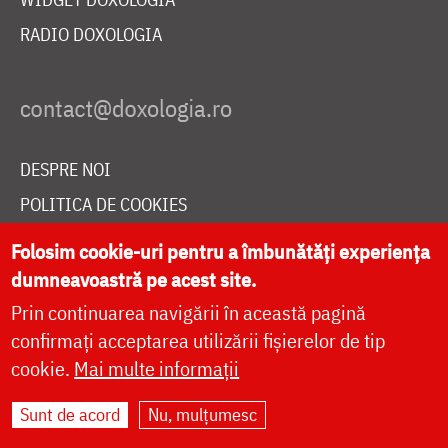
RADIO DOXOLOGIA
DESPRE NOI
POLITICA DE COOKIES
DONEAZĂ ONLINE PENTRU CATEDRALA NAȚIONALĂ
Folosim cookie-uri pentru a îmbunătăți experiența
dumneavoastră pe acest site.
Prin continuarea navigării în această pagină
LIVE
confirmați acceptarea utilizării fișierelor de tip
cookie.
Mai multe informații
Site dezvoltat de
DOXOLOGIA MEDIA
,
Sunt de acord
Nu, mulțumesc
Arhiepiscopia Iașilor | ©
doxologia.ro