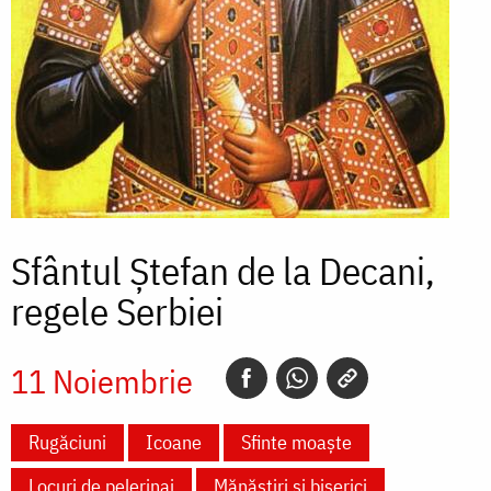
Sfântul Ștefan de la Decani,
regele Serbiei
11 Noiembrie
Rugăciuni
Icoane
Sfinte moaște
Locuri de pelerinaj
Mănăstiri și biserici