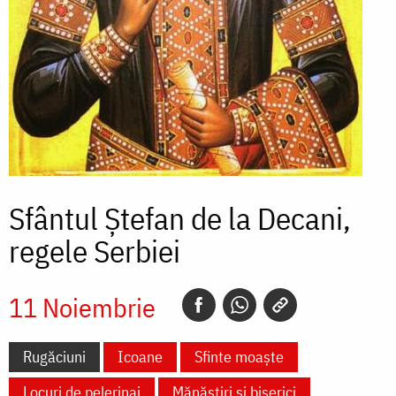
Sfântul Ștefan de la Decani,
regele Serbiei
11 Noiembrie
Rugăciuni
Icoane
Sfinte moaște
Locuri de pelerinaj
Mănăstiri și biserici