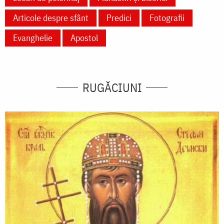
Articole despre sfânt
Predici
Fotografii
Evanghelie
Apostol
RUGĂCIUNI