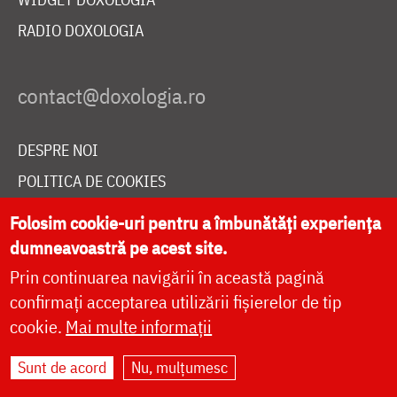
RADIO DOXOLOGIA
DESPRE NOI
POLITICA DE COOKIES
DONEAZĂ ONLINE PENTRU CATEDRALA NAȚIONALĂ
Folosim cookie-uri pentru a îmbunătăți experiența
dumneavoastră pe acest site.
Prin continuarea navigării în această pagină
LIVE
confirmați acceptarea utilizării fișierelor de tip
cookie.
Mai multe informații
Site dezvoltat de
DOXOLOGIA MEDIA
,
Sunt de acord
Nu, mulțumesc
Arhiepiscopia Iașilor | ©
doxologia.ro