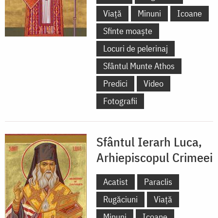
Viață
Minuni
Icoane
Sfinte moaște
Locuri de pelerinaj
Sfântul Munte Athos
Predici
Video
Fotografii
Sfântul Ierarh Luca,
Arhiepiscopul Crimeei
Acatist
Paraclis
Rugăciuni
Viață
Minuni
Icoane