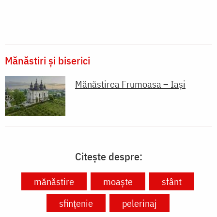
Mănăstiri și biserici
Mănăstirea Frumoasa – Iași
Citește despre:
mănăstire
moaște
sfânt
sfințenie
pelerinaj