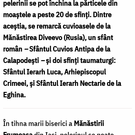
pelerinii se pot închina la părticele din
Oana
moaștele a peste 20 de sfinți. Dintre
Nechifor
aceștia, se remarcă cuvioasele de la
Mănăstirea Diveevo (Rusia), un sfânt
român
–
Sfântul Cuvios Antipa de la
Calapodeşti
–
și doi sfinți taumaturgi:
Sfântul Ierarh Luca, Arhiepiscopul
Crimeei, și Sfântul Ierarh Nectarie de la
Eghina.
În tihna marii biserici a
Mănăstirii
Frumoasa
din Iași, pelerinul se poate