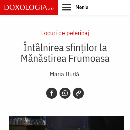
Skip
Meniu
to
main
Main
content
navigation
Locuri de pelerinaj
Întâlnirea sfinților la
Mănăstirea Frumoasa
Maria Burlă