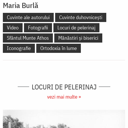
Maria Burlă
Cuvinte ale autorului
Cuvinte duhovnicești
Video
Fotografii
Locuri de pelerinaj
Sfântul Munte Athos
Mănăstiri și biserici
Iconografie
Ortodoxia în lume
LOCURI DE PELERINAJ
vezi mai multe »