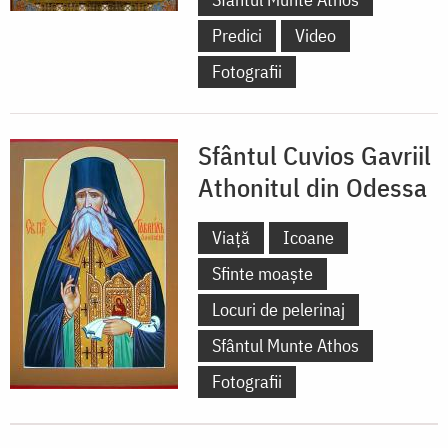
Predici
Video
Fotografii
Sfântul Cuvios Gavriil
Athonitul din Odessa
Viață
Icoane
Sfinte moaște
Locuri de pelerinaj
Sfântul Munte Athos
Fotografii