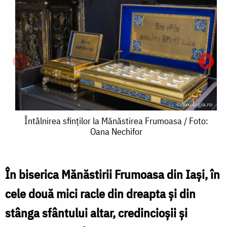
Întâlnirea
Întâlnirea sfinților la Mănăstirea Frumoasa / Foto:
Oana Nechifor
sfinților
la
Mănăstirea
În biserica Mănăstirii Frumoasa din Iași, în
Î
Frumoasa
cele două mici racle din dreapta și din
s
/
stânga sfântului altar, credincioșii și
l
Foto: