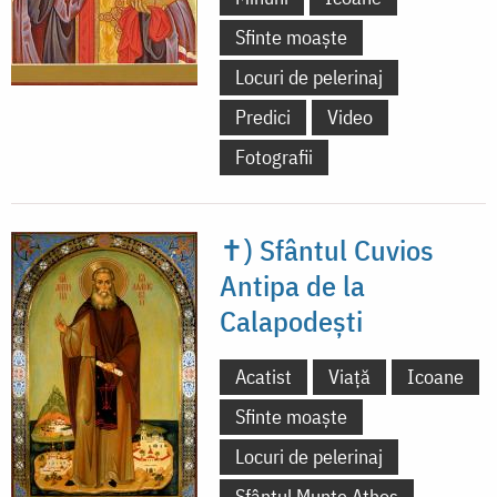
Sfinte moaște
Locuri de pelerinaj
Predici
Video
Fotografii
✝) Sfântul Cuvios
Antipa de la
Calapodești
Acatist
Viață
Icoane
Sfinte moaște
Locuri de pelerinaj
Sfântul Munte Athos