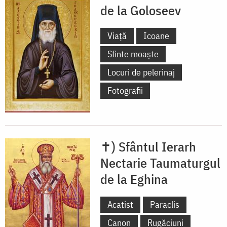
de la Goloseev
Viață
Icoane
Sfinte moaște
Locuri de pelerinaj
Fotografii
✝) Sfântul Ierarh
Nectarie Taumaturgul
de la Eghina
Acatist
Paraclis
Canon
Rugăciuni