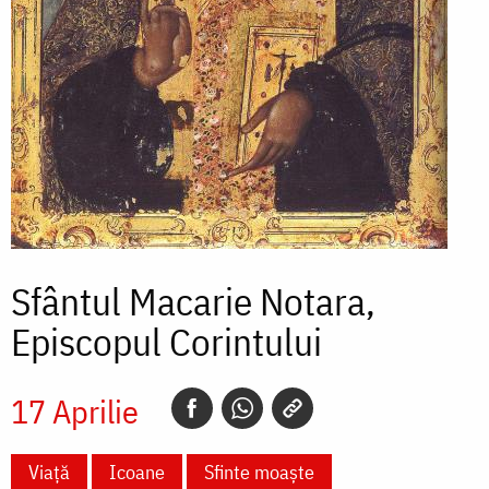
Sfântul Macarie Notara,
Episcopul Corintului
17 Aprilie
Viață
Icoane
Sfinte moaște