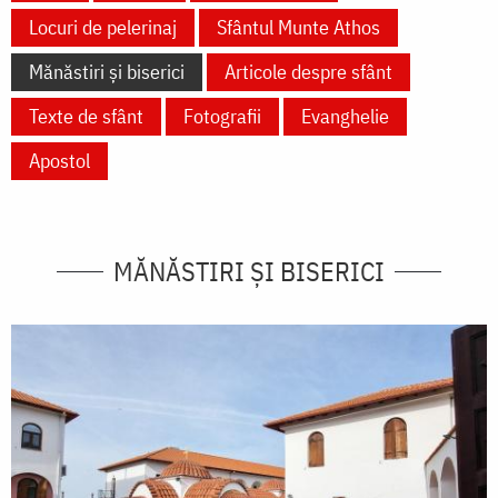
Locuri de pelerinaj
Sfântul Munte Athos
Mănăstiri și biserici
Articole despre sfânt
Texte de sfânt
Fotografii
Evanghelie
Apostol
MĂNĂSTIRI ȘI BISERICI