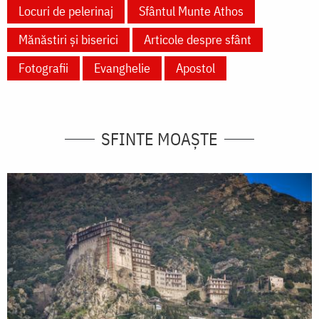
Locuri de pelerinaj
Sfântul Munte Athos
Mănăstiri și biserici
Articole despre sfânt
Fotografii
Evanghelie
Apostol
SFINTE MOAȘTE