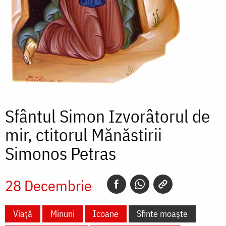
Sfântul Simon Izvorâtorul de
mir, ctitorul Mănăstirii
Simonos Petras
28 Decembrie
Viață
Minuni
Icoane
Sfinte moaște