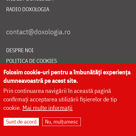
RADIO DOXOLOGIA
DESPRE NOI
POLITICA DE COOKIES
DONEAZĂ ONLINE PENTRU CATEDRALA NAȚIONALĂ
Folosim cookie-uri pentru a îmbunătăți experiența
dumneavoastră pe acest site.
Prin continuarea navigării în această pagină
LIVE
confirmați acceptarea utilizării fișierelor de tip
cookie.
Mai multe informații
Sunt de acord
Nu, mulțumesc
Site dezvoltat de
DOXOLOGIA MEDIA
,
Arhiepiscopia Iașilor | ©
doxologia.ro