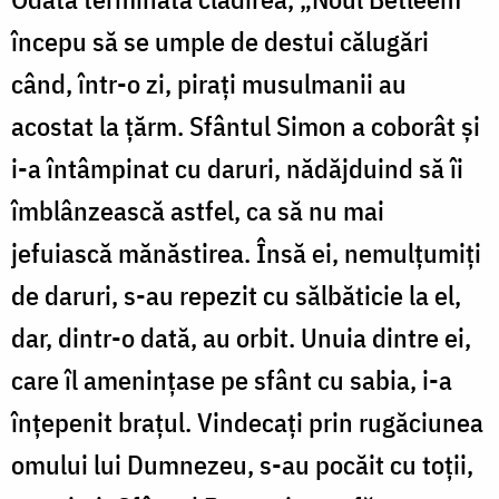
începu să se umple de destui călugări
când, într-o zi, pirați musulmanii au
acostat la țărm. Sfântul Simon a coborât și
i-a întâmpinat cu daruri, nădăjduind să îi
îmblânzească astfel, ca să nu mai
jefuiască mănăstirea. Însă ei, nemulțumiți
de daruri, s-au repezit cu sălbăticie la el,
dar, dintr-o dată, au orbit. Unuia dintre ei,
care îl amenințase pe sfânt cu sabia, i-a
înțepenit brațul. Vindecați prin rugăciunea
omului lui Dumnezeu, s-au pocăit cu toții,