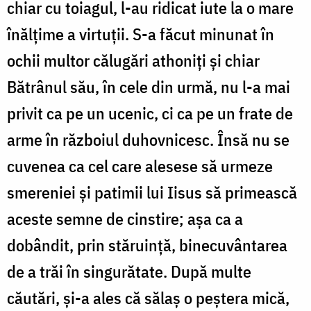
chiar cu toiagul, l-au ridicat iute la o mare
înălțime a virtuții. S-a făcut minunat în
ochii multor călugări athoniți și chiar
Bătrânul său, în cele din urmă, nu l-a mai
privit ca pe un ucenic, ci ca pe un frate de
arme în războiul duhovnicesc. Însă nu se
cuvenea ca cel care alesese să urmeze
smereniei și patimii lui Iisus să primească
aceste semne de cinstire; așa ca a
dobândit, prin stăruință, binecuvântarea
de a trăi în singurătate. După multe
căutări, și-a ales că sălaș o peștera mică,