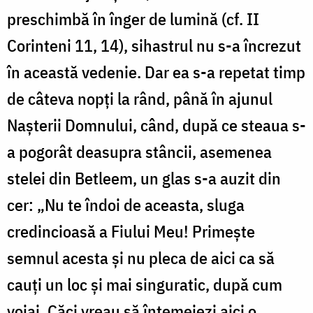
preschimbă în înger de lumină (cf. II
Corinteni 11, 14), sihastrul nu s-a încrezut
în această vedenie. Dar ea s-a repetat timp
de câteva nopți la rând, până în ajunul
Nașterii Domnului, când, după ce steaua s-
a pogorât deasupra stâncii, asemenea
stelei din Betleem, un glas s-a auzit din
cer: „Nu te îndoi de aceasta, sluga
credincioasă a Fiului Meu! Primește
semnul acesta și nu pleca de aici ca să
cauți un loc și mai singuratic, după cum
voiai. Căci vreau să întemeiezi aici o