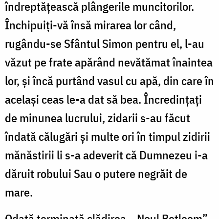
îndreptățească plângerile muncitorilor.
Închipuiți-vă însă mirarea lor când,
rugându-se Sfântul Simon pentru el, l-au
văzut pe frate apărând nevătămat înaintea
lor, și încă purtând vasul cu apă, din care în
același ceas le-a dat să bea. Încredințați
de minunea lucrului, zidarii s-au făcut
îndată călugări și multe ori în timpul zidirii
mănăstirii li s-a adeverit că Dumnezeu i-a
dăruit robului Sau o putere negrăit de
mare.
Odată terminată clădirea, „Noul Betleem”