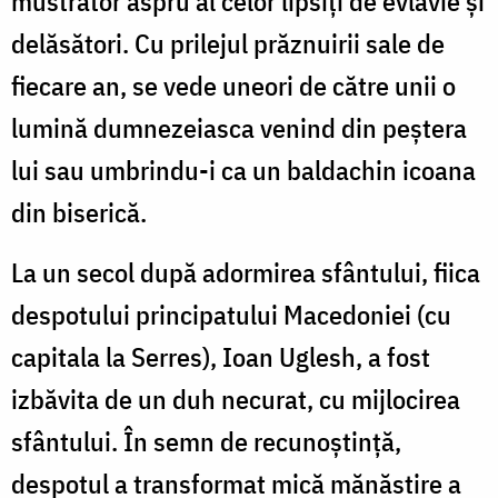
mustrător aspru al celor lipsiți de evlavie și
delăsători. Cu prilejul prăznuirii sale de
fiecare an, se vede uneori de către unii o
lumină dumnezeiasca venind din peștera
lui sau umbrindu-i ca un baldachin icoana
din biserică.
La un secol după adormirea sfântului, fiica
despotului principatului Macedoniei (cu
capitala la Serres), Ioan Uglesh, a fost
izbăvita de un duh necurat, cu mijlocirea
sfântului. În semn de recunoștință,
despotul a transformat mică mănăstire a