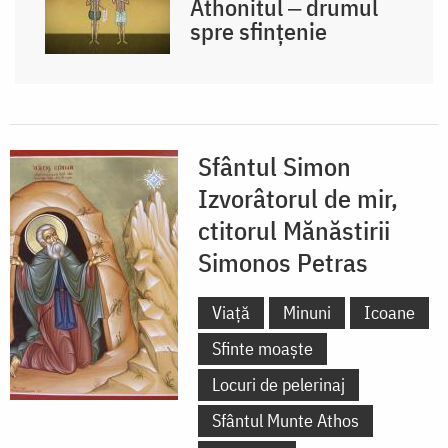
Athonitul ‒ drumul
spre sfințenie
Sfântul Simon
Izvorâtorul de mir,
ctitorul Mănăstirii
Simonos Petras
Viață
Minuni
Icoane
Sfinte moaște
Locuri de pelerinaj
Sfântul Munte Athos