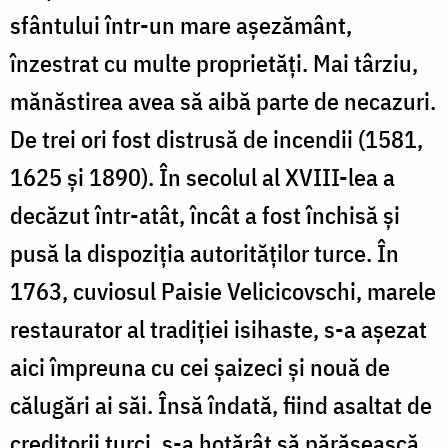
sfântului într-un mare așezământ,
înzestrat cu multe proprietăți. Mai târziu,
mănăstirea avea să aibă parte de necazuri.
De trei ori fost distrusă de incendii (1581,
1625 și 1890). În secolul al XVIII-lea a
decăzut într-atât, încât a fost închisă și
pusă la dispoziția autorităților turce. În
1763, cuviosul Paisie Velicicovschi, marele
restaurator al tradiției isihaste, s-a așezat
aici împreuna cu cei șaizeci și nouă de
călugări ai săi. Însă îndată, fiind asaltat de
creditorii turci, s-a hotărât să părăsească