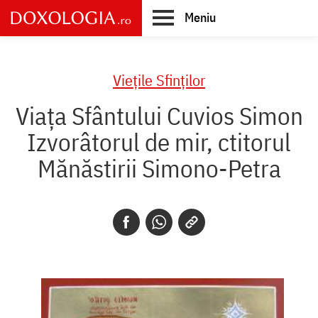
Skip
Meniu
to
main
Main
content
navigation
Vieţile Sfinţilor
Viața Sfântului Cuvios Simon
Izvorâtorul de mir, ctitorul
Mănăstirii Simono-Petra