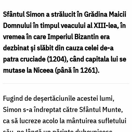
Cuvios
Simon
Sfântul Simon a strălucit în Grădina Maicii
Izvorâtorul
Domnului în timpul veacului al XIII-lea, în
de
vremea în care Imperiul Bizantin era
mir,
dezbinat și slăbit din cauza celei de-a
ctitorul
patra cruciade (1204), când capitala lui se
Mănăstirii
mutase la Niceea (până în 1261).
Simono-
Petra
Fugind de deșertăciunile acestei lumi,
Simon s-a îndreptat către Sfântul Munte,
ca să lucreze acolo la mântuirea sufletului
său, pe lângă un părinte duhovnicesc.