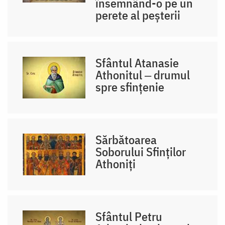
însemnând-o pe un
perete al peșterii
Sfântul Atanasie
Athonitul ‒ drumul
spre sfințenie
Sărbătoarea
Soborului Sfinților
Athoniți
Sfântul Petru