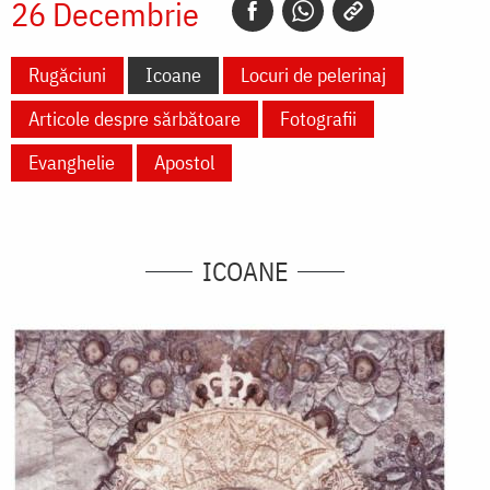
26 Decembrie
Rugăciuni
Icoane
Locuri de pelerinaj
Articole despre sărbătoare
Fotografii
Evanghelie
Apostol
ICOANE