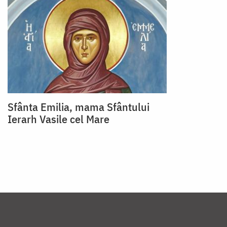
Sfânta Emilia, mama Sfântului
Ierarh Vasile cel Mare