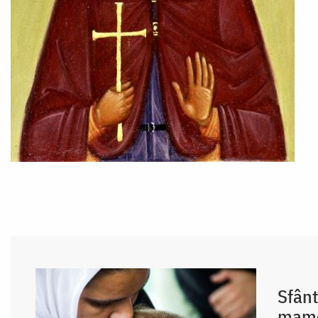
Sfânt
mame