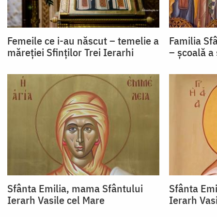
Femeile ce i-au născut – temelie a
Familia Sfâ
măreției Sfinților Trei Ierarhi
– școală a 
Sfânta Emilia, mama Sfântului
Sfânta Emi
Ierarh Vasile cel Mare
Ierarh Vas