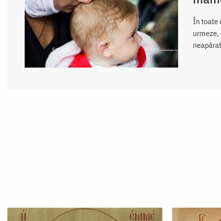
În toate 
urmeze, c
neapărat