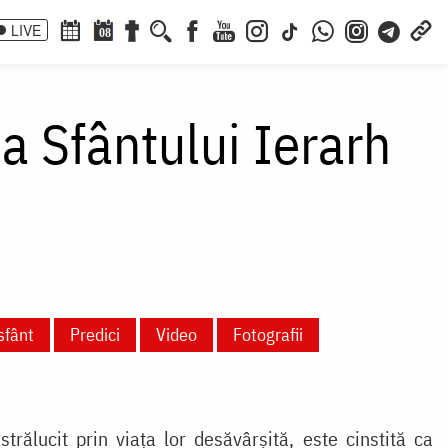
LIVE
08
a Sfântului Ierarh
sfânt
Predici
Video
Fotografii
strălucit prin viața lor desăvârșită, este cinstită ca