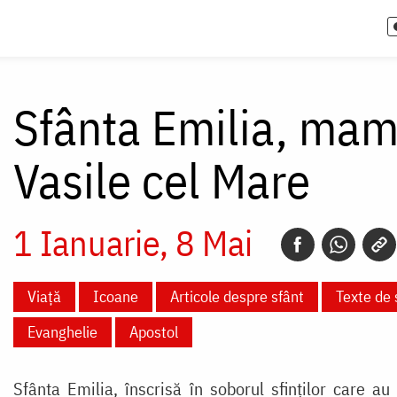
Sfânta Emilia, mam
Vasile cel Mare
1 Ianuarie
8 Mai
Viață
Icoane
Articole despre sfânt
Texte de 
Evanghelie
Apostol
Sfânta Emilia, înscrisă în soborul sfinților care au 