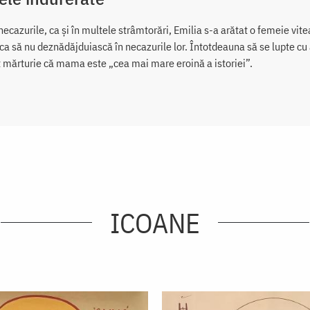
necazurile, ca și în multele strâmtorări, Emilia s-a arătat o femeie vi
a să nu deznădăjduiască în necazurile lor. Întotdeauna să se lupte cu a
 mărturie că mama este „cea mai mare eroină a istoriei”.
ICOANE