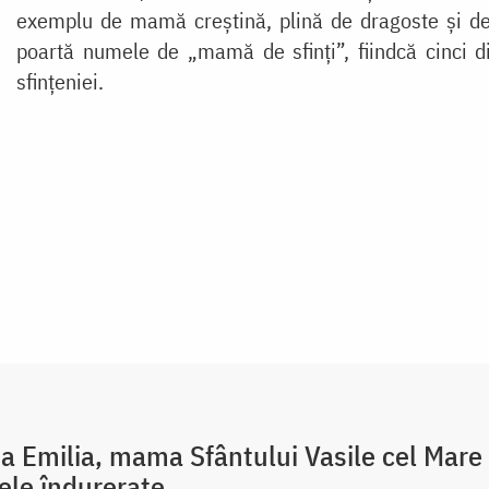
exemplu de mamă creștină, plină de dragoste și de
poartă numele de „mamă de sfinți”, fiindcă cinci din
sfințeniei.
a Emilia, mama Sfântului Vasile cel Mare
le îndurerate