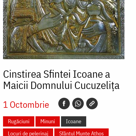
Cinstirea Sfintei Icoane a
Maicii Domnului Cucuzelița
1 Octombrie
Rugăciuni
Minuni
Icoane
Locuri de pelerinaj
Sfântul Munte Athos