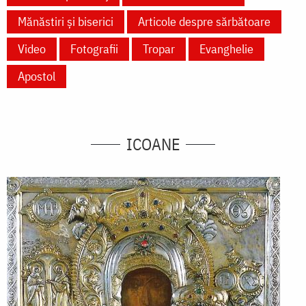
Mănăstiri și biserici
Articole despre sărbătoare
Video
Fotografii
Tropar
Evanghelie
Apostol
ICOANE