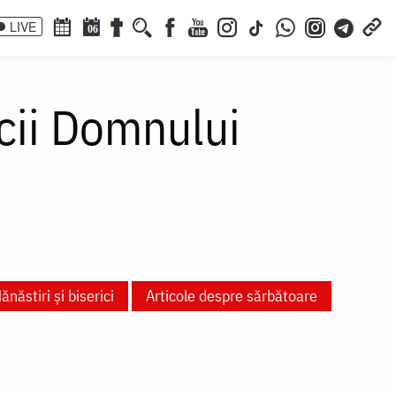
LIVE
06
icii Domnului
ănăstiri și biserici
Articole despre sărbătoare