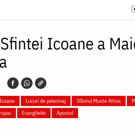
 Sfintei Icoane a Ma
ța
Icoane
Locuri de pelerinaj
Sfântul Munte Athos
M
ropar
Evanghelie
Apostol