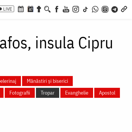
LIVE
07
afos, insula Cipru
elerinaj
Mănăstiri și biserici
Fotografii
Tropar
Evanghelie
Apostol