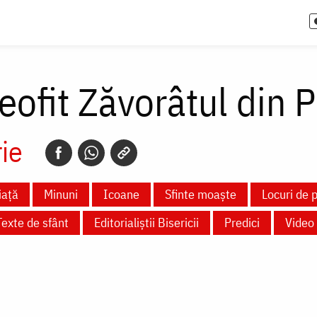
eofit Zăvorâtul din P
ie
iață
Minuni
Icoane
Sfinte moaște
Locuri de p
Texte de sfânt
Editorialiștii Bisericii
Predici
Video