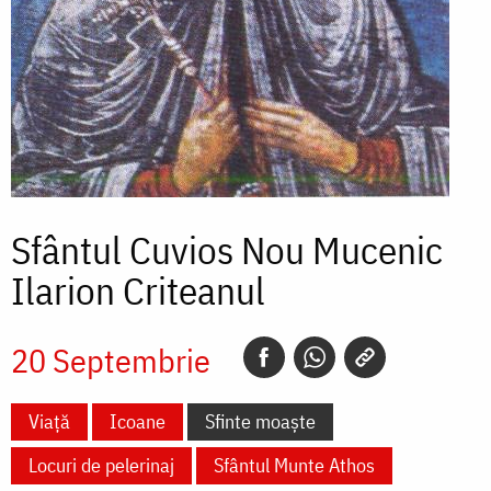
Sfântul Cuvios Nou Mucenic
Ilarion Criteanul
20 Septembrie
Viață
Icoane
Sfinte moaște
Locuri de pelerinaj
Sfântul Munte Athos