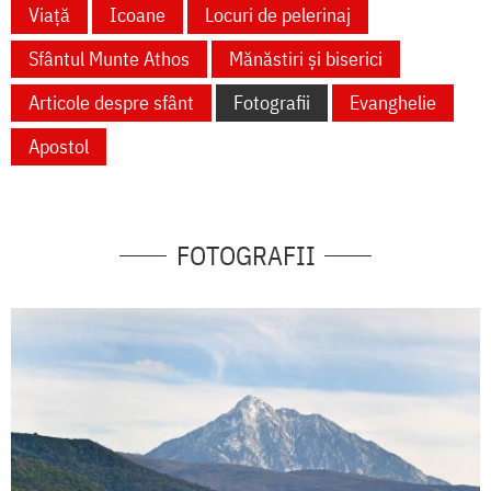
Viață
Icoane
Locuri de pelerinaj
Sfântul Munte Athos
Mănăstiri și biserici
Articole despre sfânt
Fotografii
Evanghelie
Apostol
FOTOGRAFII