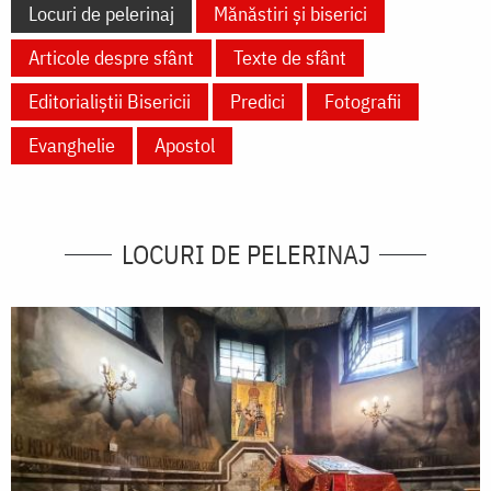
Locuri de pelerinaj
Mănăstiri și biserici
Articole despre sfânt
Texte de sfânt
Editorialiștii Bisericii
Predici
Fotografii
Evanghelie
Apostol
LOCURI DE PELERINAJ