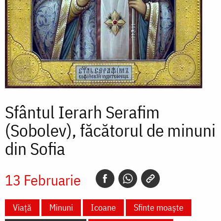
Sfântul Ierarh Serafim
(Sobolev), făcătorul de minuni
din Sofia
13 Februarie
Viață
Minuni
Icoane
Sfinte moaște