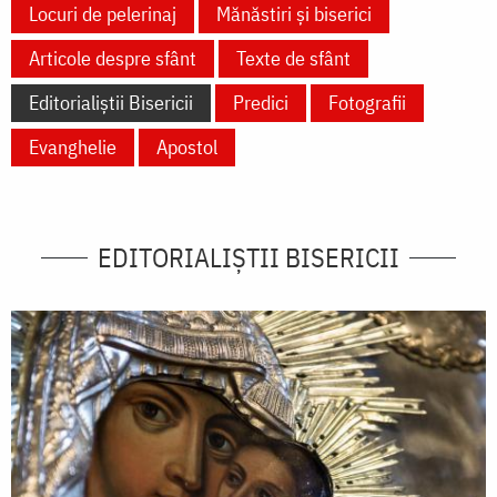
Locuri de pelerinaj
Mănăstiri și biserici
Articole despre sfânt
Texte de sfânt
Editorialiștii Bisericii
Predici
Fotografii
Evanghelie
Apostol
EDITORIALIȘTII BISERICII