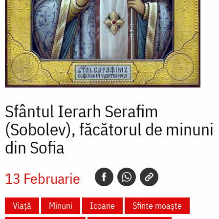
Sfântul Ierarh Serafim
(Sobolev), făcătorul de minuni
din Sofia
13 Februarie
Viață
Minuni
Icoane
Sfinte moaște