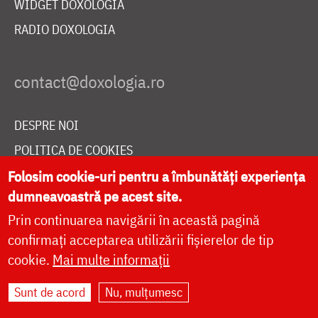
WIDGET DOXOLOGIA
RADIO DOXOLOGIA
DESPRE NOI
POLITICA DE COOKIES
DONEAZĂ ONLINE PENTRU CATEDRALA NAȚIONALĂ
Folosim cookie-uri pentru a îmbunătăți experiența
dumneavoastră pe acest site.
Prin continuarea navigării în această pagină
LIVE
confirmați acceptarea utilizării fișierelor de tip
cookie.
Mai multe informații
Sunt de acord
Nu, mulțumesc
Site dezvoltat de
DOXOLOGIA MEDIA
,
Arhiepiscopia Iașilor | ©
doxologia.ro