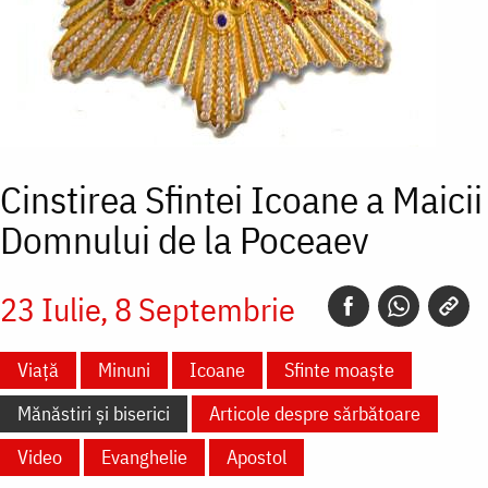
Cinstirea Sfintei Icoane a Maicii
Domnului de la Poceaev
23 Iulie
8 Septembrie
Viață
Minuni
Icoane
Sfinte moaște
Mănăstiri și biserici
Articole despre sărbătoare
Video
Evanghelie
Apostol