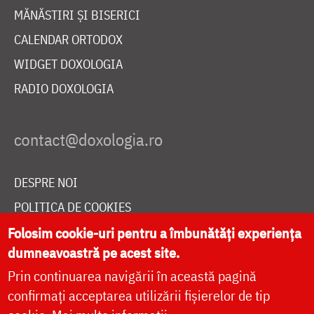
MĂNĂSTIRI ȘI BISERICI
CALENDAR ORTODOX
WIDGET DOXOLOGIA
RADIO DOXOLOGIA
DESPRE NOI
POLITICA DE COOKIES
Folosim cookie-uri pentru a îmbunătăți experiența
DONEAZĂ ONLINE PENTRU CATEDRALA NAȚIONALĂ
dumneavoastră pe acest site.
Prin continuarea navigării în această pagină
LIVE
confirmați acceptarea utilizării fișierelor de tip