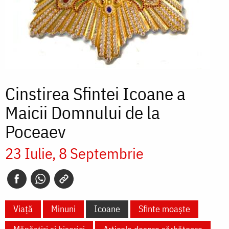
Cinstirea Sfintei Icoane a
Maicii Domnului de la
Poceaev
23 Iulie
8 Septembrie
Viață
Minuni
Icoane
Sfinte moaște