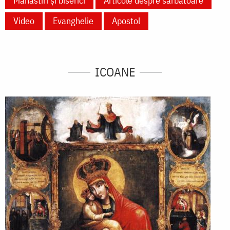
Mănăstiri și biserici
Articole despre sărbătoare
Video
Evanghelie
Apostol
ICOANE