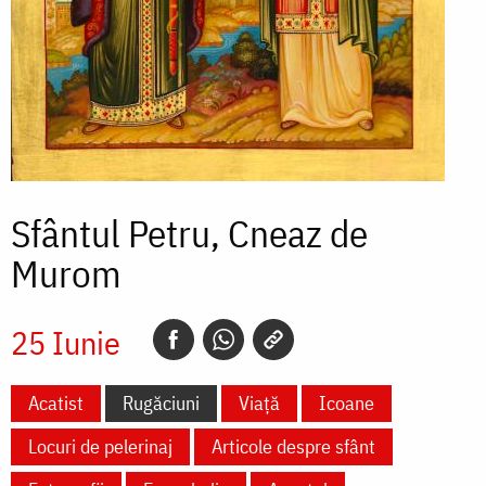
Sfântul Petru, Cneaz de
Murom
25 Iunie
Acatist
Rugăciuni
Viață
Icoane
Locuri de pelerinaj
Articole despre sfânt