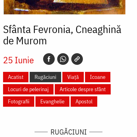
Sfânta Fevronia, Cneaghină
de Murom
25 Iunie
Acatist
Rugăciuni
Viață
Icoane
Locuri de pelerinaj
Articole despre sfânt
Fotografii
Evanghelie
Apostol
RUGĂCIUNI