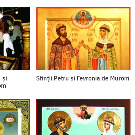
 și
Sfinții Petru și Fevronia de Murom
rom