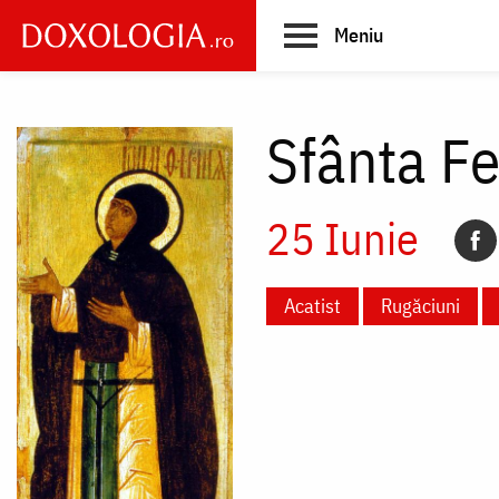
Skip
Meniu
to
main
Main
content
navigation
Sfânta F
25 Iunie
Acatist
Rugăciuni