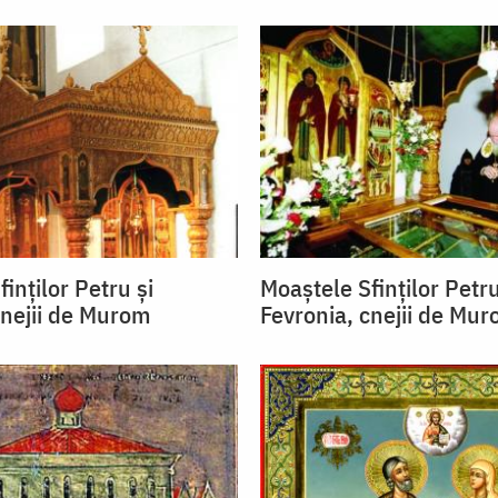
inților Petru și
Moaștele Sfinților Petru
cnejii de Murom
Fevronia, cnejii de Mu