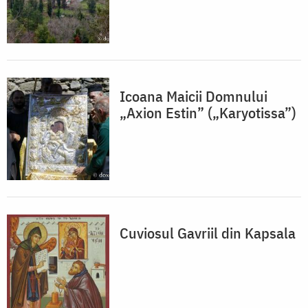
Icoana Maicii Domnului
„Axion Estin” („Karyotissa”)
Cuviosul Gavriil din Kapsala