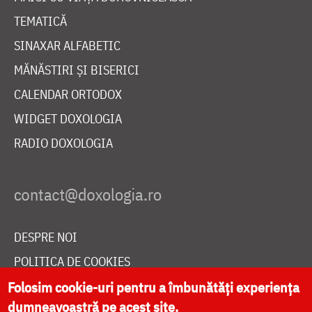
TEMATICĂ
SINAXAR ALFABETIC
MĂNĂSTIRI ȘI BISERICI
CALENDAR ORTODOX
WIDGET DOXOLOGIA
RADIO DOXOLOGIA
DESPRE NOI
POLITICA DE COOKIES
DONEAZĂ ONLINE PENTRU CATEDRALA NAȚIONALĂ
Folosim cookie-uri pentru a îmbunătăți experiența
dumneavoastră pe acest site.