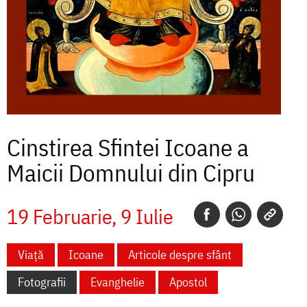
Cinstirea Sfintei Icoane a
Maicii Domnului din Cipru
19 Februarie
9 Iulie
Viață
Icoane
Articole despre sfânt
Fotografii
Evanghelie
Apostol