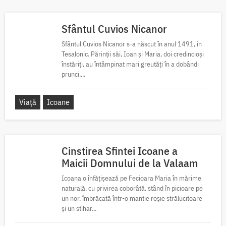
Sfântul Cuvios Nicanor
Sfântul Cuvios Nicanor s-a născut în anul 1491, în
Tesalonic. Părinții săi, Ioan și Maria, doi credincioși
înstăriți, au întâmpinat mari greutăți în a dobândi
prunci....
Viață
Icoane
Cinstirea Sfintei Icoane a
Maicii Domnului de la Valaam
Icoana o înfățișează pe Fecioara Maria în mărime
naturală, cu privirea coborâtă, stând în picioare pe
un nor, îmbrăcată într-o mantie roșie strălucitoare
și un stihar...