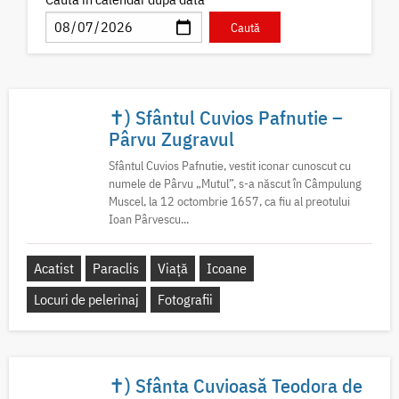
✝) Sfântul Cuvios Pafnutie –
Pârvu Zugravul
Sfântul Cuvios Pafnutie, vestit iconar cunoscut cu
numele de Pârvu „Mutul”, s-a născut în Câmpulung
Muscel, la 12 octombrie 1657, ca fiu al preotului
Ioan Pârvescu...
Acatist
Paraclis
Viață
Icoane
Locuri de pelerinaj
Fotografii
✝) Sfânta Cuvioasă Teodora de