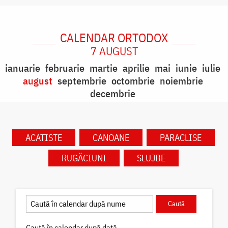
CALENDAR ORTODOX
7 AUGUST
ianuarie
februarie
martie
aprilie
mai
iunie
iulie
august
septembrie
octombrie
noiembrie
decembrie
ACATISTE
CANOANE
PARACLISE
RUGĂCIUNI
SLUJBE
Caută în calendar după dată