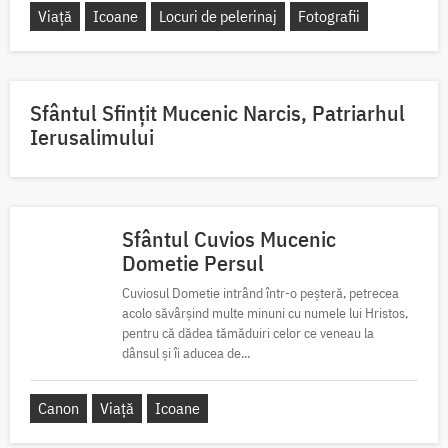
Viață
Icoane
Locuri de pelerinaj
Fotografii
Sfântul Sfinţit Mucenic Narcis, Patriarhul
Ierusalimului
Sfântul Cuvios Mucenic
Dometie Persul
Cuviosul Dometie intrând într-o peșteră, petrecea
acolo săvârșind multe minuni cu numele lui Hristos,
pentru că dădea tămăduiri celor ce veneau la
dânsul și îi aducea de...
Canon
Viață
Icoane