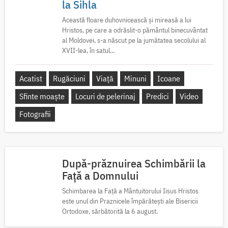
la Sihla
Această floare duhovnicească și mireasă a lui
Hristos, pe care a odrăslit-o pământul binecuvântat
al Moldovei, s-a născut pe la jumătatea secolului al
XVII-lea, în satul...
Acatist
Rugăciuni
Viață
Minuni
Icoane
Sfinte moaște
Locuri de pelerinaj
Predici
Video
Fotografii
După-prăznuirea Schimbării la
Față a Domnului
Schimbarea la Față a Mântuitorului Iisus Hristos
este unul din Praznicele împărătești ale Bisericii
Ortodoxe, sărbătorită la 6 august.