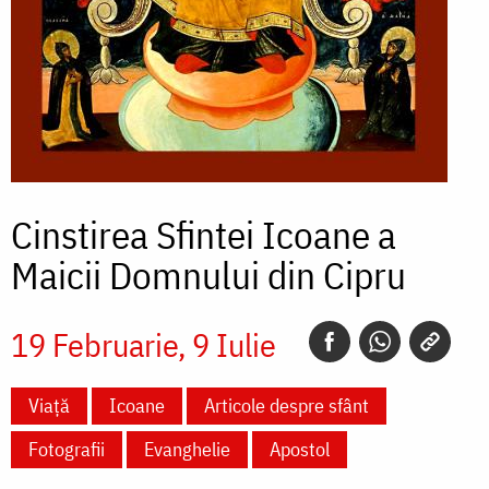
Cinstirea Sfintei Icoane a
Maicii Domnului din Cipru
19 Februarie
9 Iulie
Viață
Icoane
Articole despre sfânt
Fotografii
Evanghelie
Apostol