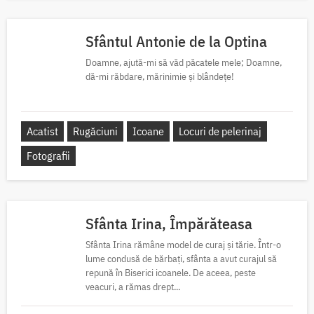
Sfântul Antonie de la Optina
Doamne, ajută-mi să văd păcatele mele; Doamne,
dă-mi răbdare, mărinimie şi blândeţe!
Acatist
Rugăciuni
Icoane
Locuri de pelerinaj
Fotografii
Sfânta Irina, Împărăteasa
Sfânta Irina rămâne model de curaj și tărie. Într-o
lume condusă de bărbați, sfânta a avut curajul să
repună în Biserici icoanele. De aceea, peste
veacuri, a rămas drept...