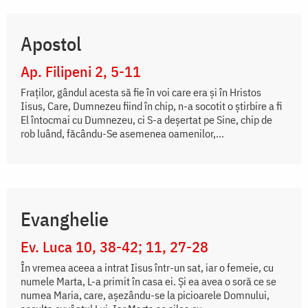
Apostol
Ap. Filipeni 2, 5-11
Fraților, gândul acesta să fie în voi care era și în Hristos
Iisus, Care, Dumnezeu fiind în chip, n-a socotit o știrbire a fi
El întocmai cu Dumnezeu, ci S-a deșertat pe Sine, chip de
rob luând, făcându-Se asemenea oamenilor,...
Evanghelie
Ev. Luca 10, 38-42; 11, 27-28
În vremea aceea a intrat Iisus într-un sat, iar o femeie, cu
numele Marta, L-a primit în casa ei. Și ea avea o soră ce se
numea Maria, care, așezându-se la picioarele Domnului,