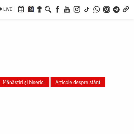
LIVE
06
Mănăstiri și biserici
Articole despre sfânt