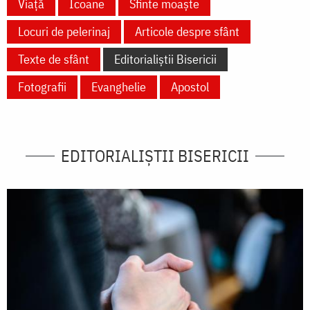
Viață
Icoane
Sfinte moaște
Locuri de pelerinaj
Articole despre sfânt
Texte de sfânt
Editorialiștii Bisericii
Fotografii
Evanghelie
Apostol
EDITORIALIȘTII BISERICII