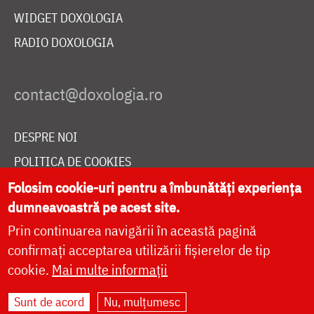
WIDGET DOXOLOGIA
RADIO DOXOLOGIA
DESPRE NOI
POLITICA DE COOKIES
DONEAZĂ ONLINE PENTRU CATEDRALA NAȚIONALĂ
Folosim cookie-uri pentru a îmbunătăți experiența
dumneavoastră pe acest site.
Prin continuarea navigării în această pagină
LIVE
confirmați acceptarea utilizării fișierelor de tip
cookie.
Mai multe informații
Sunt de acord
Nu, mulțumesc
Site dezvoltat de
DOXOLOGIA MEDIA
,