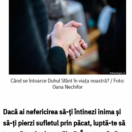
Când
Când se întoarce Duhul Sfânt în viața noastră? / Foto:
Oana Nechifor
se
întoarce
Duhul
Dacă ai nefericirea să-ți întinezi inima și
Sfânt
să-ți pierzi sufletul prin păcat, luptă-te să
în