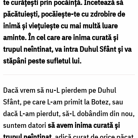
te curățești prin pocăință. Încetează să
viața
păcătuiești, pocăiește-te cu zdrobire de
noastră?
inimă și viețuiește cu mai multă luare
/
aminte. În cel care are inima curată și
Foto:
trupul neîntinat, va intra Duhul Sfânt și va
Oana
stăpâni peste sufletul lui.
Nechifor
Dacă vrem să nu-L pierdem pe Duhul
Sfânt, pe care L-am primit la Botez, sau
dacă L-am pierdut, să-L dobândim din nou,
suntem datori
să avem inima curată şi
trupul neîntinat
, adică curat de orice păcat