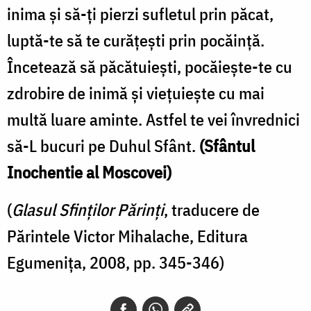
inima şi să-ţi pierzi sufletul prin păcat,
luptă-te să te curăţeşti prin pocăinţă.
Încetează să păcătuieşti, pocăieşte-te cu
zdrobire de inimă şi vieţuieşte cu mai
multă luare aminte. Astfel te vei învrednici
să-L bucuri pe Duhul Sfânt.
(Sfântul
Inochentie al Moscovei)
(
Glasul Sfinţilor Părinţi
, traducere de
Părintele Victor Mihalache, Editura
Egumeniţa, 2008, pp. 345-346)