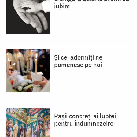
iubim
Și cei adormiți ne
pomenesc pe noi
Pașii concreți ai luptei
pentru îndumnezeire