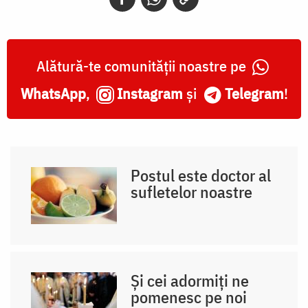
Alătură-te comunității noastre pe
WhatsApp
,
Instagram
și
Telegram
!
Postul este doctor al
sufletelor noastre
Și cei adormiți ne
pomenesc pe noi