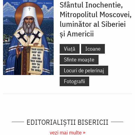
Sfântul Inochentie,
Mitropolitul Moscovei,
luminător al Siberiei
și Americii
Viață
Icoane
Sfinte moaște
Locuri de pelerinaj
Fotografii
EDITORIALIȘTII BISERICII
vezi mai multe »