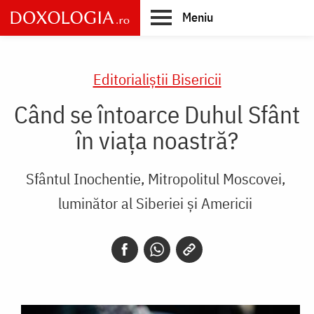
Skip
Meniu
to
main
Main
content
navigation
Editorialiștii Bisericii
Când se întoarce Duhul Sfânt
în viața noastră?
Sfântul Inochentie, Mitropolitul Moscovei,
luminător al Siberiei și Americii