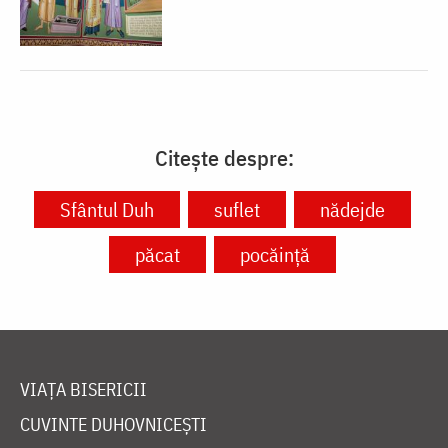
Citește despre:
Sfântul Duh
suflet
nădejde
păcat
pocăință
VIAȚA BISERICII
CUVINTE DUHOVNICEȘTI